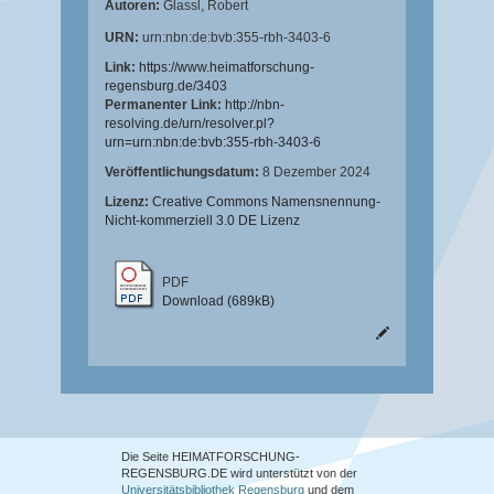
Autoren:
Glassl, Robert
URN:
urn:nbn:de:bvb:355-rbh-3403-6
Link:
https://www.heimatforschung-
regensburg.de/3403
Permanenter Link:
http://nbn-
resolving.de/urn/resolver.pl?
urn=urn:nbn:de:bvb:355-rbh-3403-6
Veröffentlichungsdatum:
8 Dezember 2024
Lizenz:
Creative Commons Namensnennung-
Nicht-kommerziell 3.0 DE Lizenz
PDF
Download (689kB)
Die Seite HEIMATFORSCHUNG-
REGENSBURG.DE wird unterstützt von der
Universitätsbibliothek Regensburg
und dem