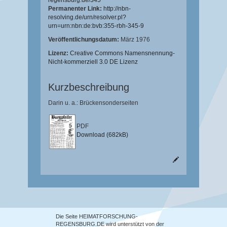
regensburg.de/345
Permanenter Link:
http://nbn-
resolving.de/urn/resolver.pl?
urn=urn:nbn:de:bvb:355-rbh-345-9
Veröffentlichungsdatum:
März 1976
Lizenz:
Creative Commons Namensnennung-
Nicht-kommerziell 3.0 DE Lizenz
Kurzbeschreibung
Darin u. a.: Brückensonderseiten
PDF
Download (682kB)
Die Seite HEIMATFORSCHUNG-
REGENSBURG.DE wird unterstützt von der