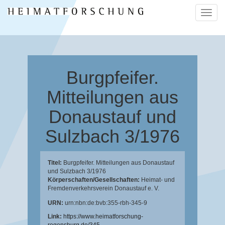
Naviga
ein-/a
Burgpfeifer.
Mitteilungen aus
Donaustauf und
Sulzbach 3/1976
Titel:
Burgpfeifer. Mitteilungen aus Donaustauf
und Sulzbach 3/1976
Körperschaften/Gesellschaften:
Heimat- und
Fremdenverkehrsverein Donaustauf e. V.
URN:
urn:nbn:de:bvb:355-rbh-345-9
Link:
https://www.heimatforschung-