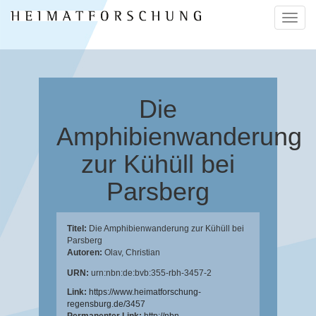
Naviga
ein-/a
Die
Amphibienwanderung
zur Kühüll bei
Parsberg
Titel:
Die Amphibienwanderung zur Kühüll bei
Parsberg
Autoren:
Olav, Christian
URN:
urn:nbn:de:bvb:355-rbh-3457-2
Link:
https://www.heimatforschung-
regensburg.de/3457