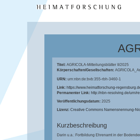
AGRI
Titel:
AGRICOLA-Mitteilungsblätter II/2025
Körperschaften/Gesellschaften:
AGRICOLA_Arbe
URN:
urn:nbn:de:bvb:355-rbh-3460-1
Link:
https://www.heimatforschung-regensburg.d
Permanenter Link:
http://nbn-resolving.de/urn/
Veröffentlichungsdatum:
2025
Lizenz:
Creative Commons Namensnennung-Nicht
Kurzbeschreibung
Darin u.a.: Fortbildung Ehrenamt in der Bodend