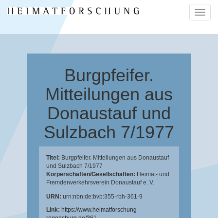
Naviga
ein-/a
Burgpfeifer.
Mitteilungen aus
Donaustauf und
Sulzbach 7/1977
Titel:
Burgpfeifer. Mitteilungen aus Donaustauf
und Sulzbach 7/1977
Körperschaften/Gesellschaften:
Heimat- und
Fremdenverkehrsverein Donaustauf e. V.
URN:
urn:nbn:de:bvb:355-rbh-361-9
Link:
https://www.heimatforschung-