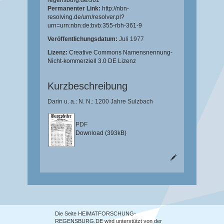
regensburg.de/361
Permanenter Link:
http://nbn-
resolving.de/urn/resolver.pl?
urn=urn:nbn:de:bvb:355-rbh-361-9
Veröffentlichungsdatum:
Juli 1977
Lizenz:
Creative Commons Namensnennung-
Nicht-kommerziell 3.0 DE Lizenz
Kurzbeschreibung
Darin u. a.: N. N.: 1200 Jahre Sulzbach
PDF
Download (393kB)
Die Seite HEIMATFORSCHUNG-
REGENSBURG.DE wird unterstützt von der