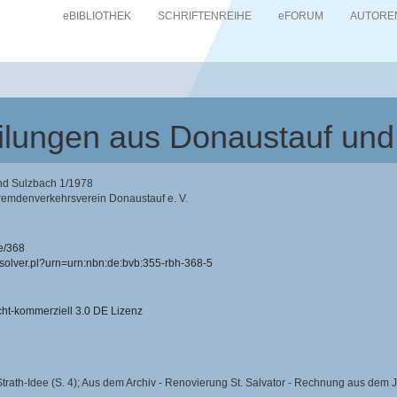
eBIBLIOTHEK
SCHRIFTENREIHE
eFORUM
AUTORE
teilungen aus Donaustauf un
und Sulzbach 1/1978
remdenverkehrsverein Donaustauf e. V.
e/368
resolver.pl?urn=urn:nbn:de:bvb:355-rbh-368-5
-kommerziell 3.0 DE Lizenz
Strath-Idee (S. 4); Aus dem Archiv - Renovierung St. Salvator - Rechnung aus dem J