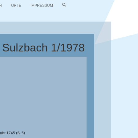
N
ORTE
IMPRESSUM
d Sulzbach 1/1978
ahr 1745 (S. 5)