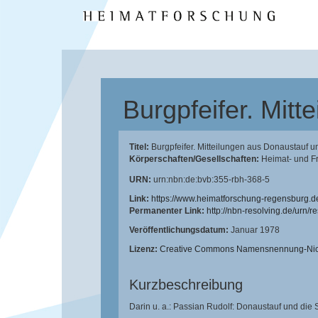
Burgpfeifer. Mit
Titel:
Burgpfeifer. Mitteilungen aus Donaustauf 
Körperschaften/Gesellschaften:
Heimat- und F
URN:
urn:nbn:de:bvb:355-rbh-368-5
Link:
https://www.heimatforschung-regensburg.d
Permanenter Link:
http://nbn-resolving.de/urn/
Veröffentlichungsdatum:
Januar 1978
Lizenz:
Creative Commons Namensnennung-Nicht
Kurzbeschreibung
Darin u. a.: Passian Rudolf: Donaustauf und die 