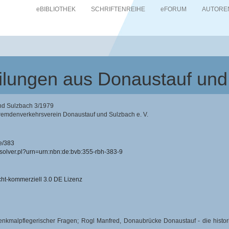
eBIBLIOTHEK
SCHRIFTENREIHE
eFORUM
AUTORE
teilungen aus Donaustauf un
und Sulzbach 3/1979
remdenverkehrsverein Donaustauf und Sulzbach e. V.
e/383
resolver.pl?urn=urn:nbn:de:bvb:355-rbh-383-9
-kommerziell 3.0 DE Lizenz
denkmalpflegerischer Fragen; Rogl Manfred, Donaubrücke Donaustauf - die histo