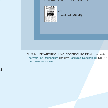
Fastenzeit in der früheren Oberpfalz
PDF
Download (792kB)
Die Seite HEIMATFORSCHUNG-REGENSBURG.DE wird unterstützt 
Oberpfalz und Regensburg
und dem
Landkreis Regensburg
. Die
REG
Oberpfalzbibliographie
.