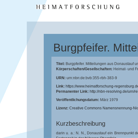
Burgpfeifer. Mit
Titel:
Burgpfeifer. Mitteilungen aus Donaustauf 
Körperschaften/Gesellschaften:
Heimat- und F
URN:
urn:nbn:de:bvb:355-rbh-383-9
Link:
https://www.heimatforschung-regensburg.d
Permanenter Link:
http://nbn-resolving.de/urn/
Veröffentlichungsdatum:
März 1979
Lizenz:
Creative Commons Namensnennung-Nicht
Kurzbeschreibung
darin u. a.: N. N., Donaustauf ein Brennpunkt 