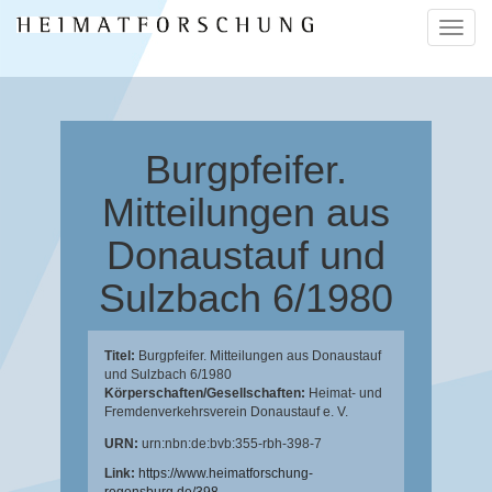
Naviga
ein-/a
Burgpfeifer.
Mitteilungen aus
Donaustauf und
Sulzbach 6/1980
Titel:
Burgpfeifer. Mitteilungen aus Donaustauf
und Sulzbach 6/1980
Körperschaften/Gesellschaften:
Heimat- und
Fremdenverkehrsverein Donaustauf e. V.
URN:
urn:nbn:de:bvb:355-rbh-398-7
Link:
https://www.heimatforschung-