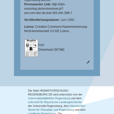
regensburg.de/398
Permanenter Link:
http://nbn-
resolving.de/urn/resolver.pl?
urn=urn:nbn:de:bvb:355-rbh-398-7
Veröffentlichungsdatum:
Juni 1980
Lizenz:
Creative Commons Namensnennung-
Nicht-kommerziell 3.0 DE Lizenz
PDF
Download (367kB)
Die Seite HEIMATFORSCHUNG-
REGENSBURG.DE wird unterstützt von der
Universitätsbibliothek Regensburg
und dem
Lehrstuhl für Bayerische Landesgeschichte
der Universität Regensburg, dem
Historischen
Verein für Oberpfalz und Regensburg
und dem
Landkreis Regensburg
. Die