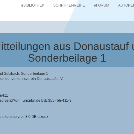
eBIBLIOTHEK
SCHRIFTENREIHE
eFORUM
AUTORE
Mitteilungen aus Donaustauf
Sonderbeilage 1
und Sulzbach. Sonderbeilage 1
remdenverkehrsverein Donaustauf e. V.
e/411
resolver.pl?urn=urn:nbn:de:bvb:355-rbh-411-9
-kommerziell 3.0 DE Lizenz