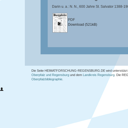
Darin u. a.: N. N., 600 Jahre St. Salvator 1388-1
PDF
Download (521kB)
Die Seite HEIMATFORSCHUNG-REGENSBURG.DE wird unterstützt 
Oberpfalz und Regensburg
und dem
Landkreis Regensburg
. Die
REG
Oberpfalzbibliographie
.