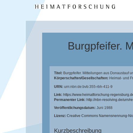
Burgpfeifer. 
Titel:
Burgpfeifer. Mitteilungen aus Donaustauf 
Körperschaften/Gesellschaften:
Heimat- und F
URN:
urn:nbn:de:bvb:355-rbh-411-9
Link:
https://www.heimatforschung-regensburg.d
Permanenter Link:
http://nbn-resolving.de/urn/
Veröffentlichungsdatum:
Juni 1988
Lizenz:
Creative Commons Namensnennung-Nicht
Kurzbeschreibung