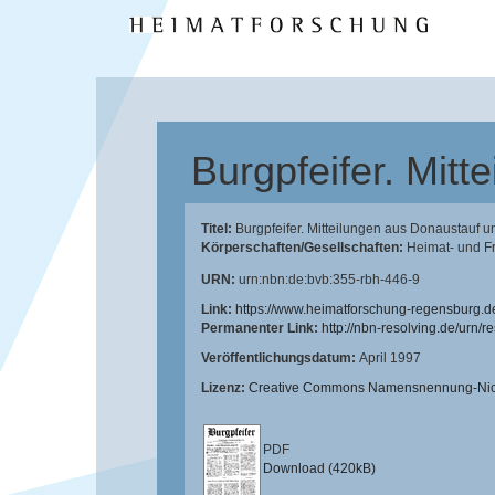
Burgpfeifer. Mit
Titel:
Burgpfeifer. Mitteilungen aus Donaustauf 
Körperschaften/Gesellschaften:
Heimat- und F
URN:
urn:nbn:de:bvb:355-rbh-446-9
Link:
https://www.heimatforschung-regensburg.d
Permanenter Link:
http://nbn-resolving.de/urn/
Veröffentlichungsdatum:
April 1997
Lizenz:
Creative Commons Namensnennung-Nicht
PDF
Download (420kB)