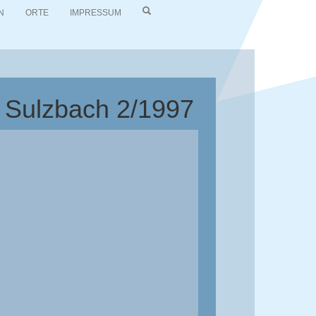
N
ORTE
IMPRESSUM
d Sulzbach 2/1997