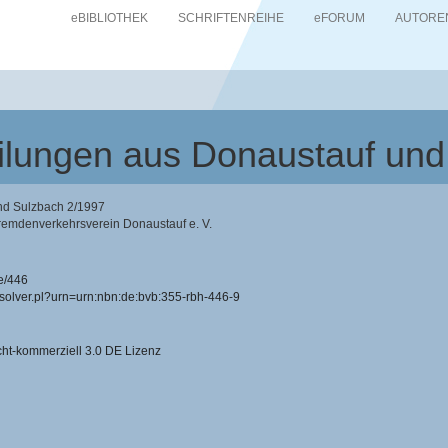
eBIBLIOTHEK
SCHRIFTENREIHE
eFORUM
AUTORE
teilungen aus Donaustauf un
und Sulzbach 2/1997
remdenverkehrsverein Donaustauf e. V.
e/446
resolver.pl?urn=urn:nbn:de:bvb:355-rbh-446-9
-kommerziell 3.0 DE Lizenz