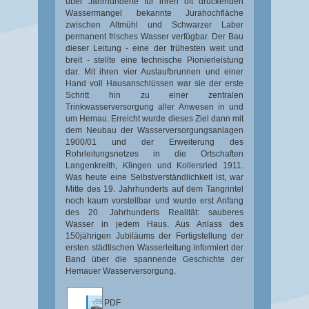
über Jahrhunderte für ihren oft drückenden
Wassermangel bekannte Jurahochfläche
zwischen Altmühl und Schwarzer Laber
permanent frisches Wasser verfügbar. Der Bau
dieser Leitung - eine der frühesten weit und
breit - stellte eine technische Pionierleistung
dar. Mit ihren vier Auslaufbrunnen und einer
Hand voll Hausanschlüssen war sie der erste
Schritt hin zu einer zentralen
Trinkwasserversorgung aller Anwesen in und
um Hemau. Erreicht wurde dieses Ziel dann mit
dem Neubau der Wasserversorgungsanlagen
1900/01 und der Erweiterung des
Rohrleitungsnetzes in die Ortschaften
Langenkreith, Klingen und Kollersried 1911.
Was heute eine Selbstverständlichkeit ist, war
Mitte des 19. Jahrhunderts auf dem Tangrintel
noch kaum vorstellbar und wurde erst Anfang
des 20. Jahrhunderts Realität: sauberes
Wasser in jedem Haus. Aus Anlass des
150jährigen Jubiläums der Fertigstellung der
ersten städtischen Wasserleitung informiert der
Band über die spannende Geschichte der
Hemauer Wasserversorgung.
PDF