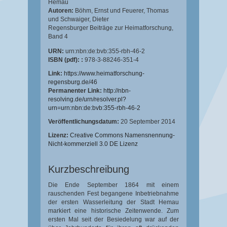
Hemau
Autoren:
Böhm, Ernst
und
Feuerer, Thomas
und
Schwaiger, Dieter
Regensburger Beiträge zur Heimatforschung,
Band 4
URN:
urn:nbn:de:bvb:355-rbh-46-2
ISBN (pdf): :
978-3-88246-351-4
Link:
https://www.heimatforschung-
regensburg.de/46
Permanenter Link:
http://nbn-
resolving.de/urn/resolver.pl?
urn=urn:nbn:de:bvb:355-rbh-46-2
Veröffentlichungsdatum:
20 September 2014
Lizenz:
Creative Commons Namensnennung-
Nicht-kommerziell 3.0 DE Lizenz
Kurzbeschreibung
Die Ende September 1864 mit einem
rauschenden Fest begangene Inbetriebnahme
der ersten Wasserleitung der Stadt Hemau
markiert eine historische Zeitenwende. Zum
ersten Mal seit der Besiedelung war auf der