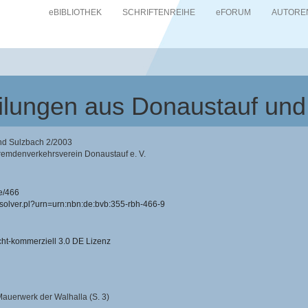
eBIBLIOTHEK
SCHRIFTENREIHE
eFORUM
AUTORE
teilungen aus Donaustauf un
und Sulzbach 2/2003
remdenverkehrsverein Donaustauf e. V.
e/466
resolver.pl?urn=urn:nbn:de:bvb:355-rbh-466-9
-kommerziell 3.0 DE Lizenz
 Mauerwerk der Walhalla (S. 3)