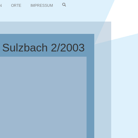
N
ORTE
IMPRESSUM
d Sulzbach 2/2003