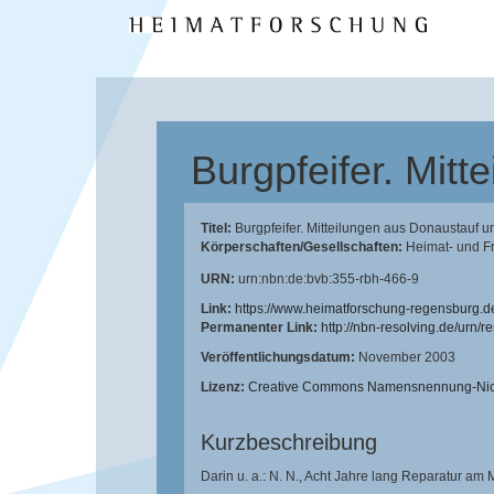
Burgpfeifer. Mit
Titel:
Burgpfeifer. Mitteilungen aus Donaustauf 
Körperschaften/Gesellschaften:
Heimat- und F
URN:
urn:nbn:de:bvb:355-rbh-466-9
Link:
https://www.heimatforschung-regensburg.d
Permanenter Link:
http://nbn-resolving.de/urn/
Veröffentlichungsdatum:
November 2003
Lizenz:
Creative Commons Namensnennung-Nicht
Kurzbeschreibung
Darin u. a.: N. N., Acht Jahre lang Reparatur am