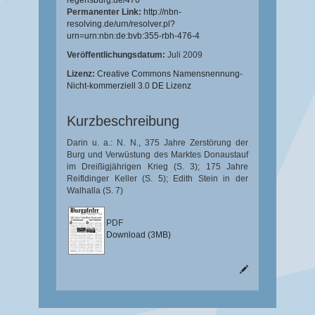
regensburg.de/476
Permanenter Link:
http://nbn-
resolving.de/urn/resolver.pl?
urn=urn:nbn:de:bvb:355-rbh-476-4
Veröffentlichungsdatum:
Juli 2009
Lizenz:
Creative Commons Namensnennung-
Nicht-kommerziell 3.0 DE Lizenz
Kurzbeschreibung
Darin u. a.: N. N., 375 Jahre Zerstörung der
Burg und Verwüstung des Marktes Donaustauf
im Dreißigjährigen Krieg (S. 3); 175 Jahre
Reifldinger Keller (S. 5); Edith Stein in der
Walhalla (S. 7)
PDF
Download (3MB)