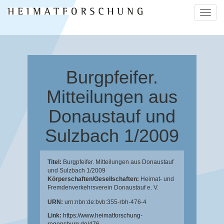
Naviga
ein-/a
Burgpfeifer.
Mitteilungen aus
Donaustauf und
Sulzbach 1/2009
Titel:
Burgpfeifer. Mitteilungen aus Donaustauf
und Sulzbach 1/2009
Körperschaften/Gesellschaften:
Heimat- und
Fremdenverkehrsverein Donaustauf e. V.
URN:
urn:nbn:de:bvb:355-rbh-476-4
Link:
https://www.heimatforschung-