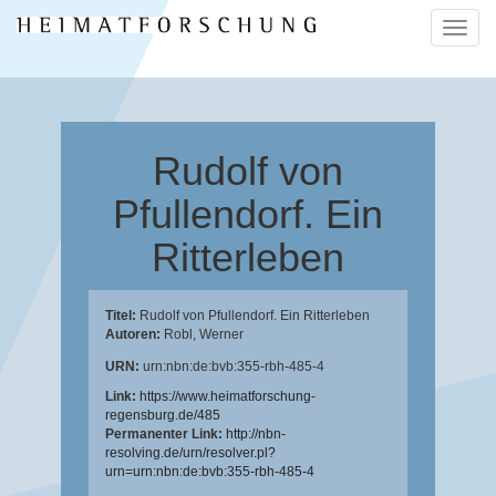
Naviga
ein-/a
Rudolf von
Pfullendorf. Ein
Ritterleben
Titel:
Rudolf von Pfullendorf. Ein Ritterleben
Autoren:
Robl, Werner
URN:
urn:nbn:de:bvb:355-rbh-485-4
Link:
https://www.heimatforschung-
regensburg.de/485
Permanenter Link:
http://nbn-
resolving.de/urn/resolver.pl?
urn=urn:nbn:de:bvb:355-rbh-485-4