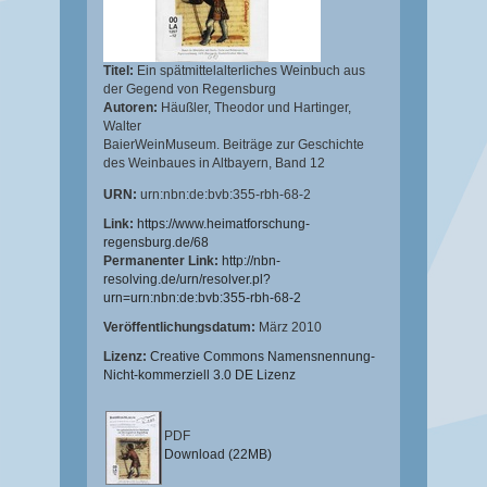
Titel:
Ein spätmittelalterliches Weinbuch aus
der Gegend von Regensburg
Autoren:
Häußler, Theodor
und
Hartinger,
Walter
BaierWeinMuseum. Beiträge zur Geschichte
des Weinbaues in Altbayern, Band 12
URN:
urn:nbn:de:bvb:355-rbh-68-2
Link:
https://www.heimatforschung-
regensburg.de/68
Permanenter Link:
http://nbn-
resolving.de/urn/resolver.pl?
urn=urn:nbn:de:bvb:355-rbh-68-2
Veröffentlichungsdatum:
März 2010
Lizenz:
Creative Commons Namensnennung-
Nicht-kommerziell 3.0 DE Lizenz
PDF
Download (22MB)