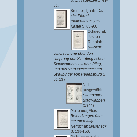
U. L. Frauenzell
S. 41-
62.
Brunner, Ignatz
:
Die
alte Pfarrei
Pfaffenhofen, jetzt
Kastel
S. 63-90.
Schuegraf,
Joseph
Rudolph
:
Kritische
Untersuchung über den
Ursprung des Straubing´schen
Stadtwappens mit dem Pflug,
und das Rathsgeschlecht der
Straubinger von Regensburg
S.
91-137.
Nicht
ausgewählt:
Straubinger
Stadtwappen
(1844)
Müllbauer, Alois
:
Bemerkungen über
die ehemalige
Herrschaft Breiteneck
S. 138-150.
Nicht ausgewählt: