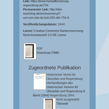
Link:
https://www.heimatforschung-
regensburg.de/754
Permanenter Link:
http://nbn-
resolving.de/urn/resolver.pl?
urn=urn:nbn:de:bvb:355-rbh-754-9
Veröffentlichungsdatum:
1844
Lizenz:
Creative Commons Namensnennung-
Nicht-kommerziell 3.0 DE Lizenz
PDF
Download (7MB)
Zugeordnete Publikation
Historischer Verein für
Oberpfalz und Regensburg:
Verhandlungen des
Historischen Vereins für
Oberpfalz und Regensburg 8.
Band (1844)
Regensburg 1844.
Nicht ausgewählt:
Titelseite