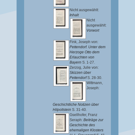
Nicht ausgewählt:
Inhalt
Nicht
ausgewählt:
Vorwort
Fink, Joseph von
:
Pettendorf. Unter dem
Herzoge Otto dem
Erlauchten von
Bayern
S. 1-27.
Zerzog, Julie von
:
Skizzen über
Pettendorf
S. 28-30.
Wittmann,
Joseph
:
Geschichtliche Notizen über
Hilpoltstein
S. 31-40.
Gsellhofer, Franz
Seraph
:
Beiträge zur
Geschichte des
ehemaligen Klosters