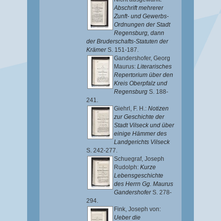
Abschrift mehrerer
Zunft- und Gewerbs-
Ordnungen der Stadt
Regensburg, dann
der Bruderschafts-Statuten der
Krämer
S. 151-187.
Gandershofer, Georg
Maurus
:
Literarisches
Repertorium über den
Kreis Oberpfalz und
Regensburg
S. 188-
241.
Giehrl, F. H.
:
Notizen
zur Geschichte der
Stadt Vilseck und über
einige Hämmer des
Landgerichts Vilseck
S. 242-277.
Schuegraf, Joseph
Rudolph
:
Kurze
Lebensgeschichte
des Herrn Gg. Maurus
Gandershofer
S. 278-
294.
Fink, Joseph von
:
Ueber die