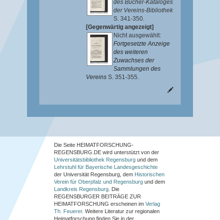
des Bücher-Kataloges
der Vereins-Bibliothek
S. 341-350.
[Gegenwärtig angezeigt]
Nicht ausgewählt:
Fortgesetzte Anzeige
des weiteren
Zuwachses der
Sammlungen des
Vereins
S. 351-355.
Die Seite HEIMATFORSCHUNG-
REGENSBURG.DE wird unterstützt von der
Universitätsbibliothek Regensburg
und dem
Lehrstuhl für Bayerische Landesgeschichte
der Universität Regensburg, dem
Historischen
Verein für Oberpfalz und Regensburg
und dem
Landkreis Regensburg
. Die
REGENSBURGER BEITRÄGE ZUR
HEIMATFORSCHUNG
erscheinen im
Verlag
Th. Feuerer
. Weitere Literatur zur regionalen
Heimatforschung finden Sie in der