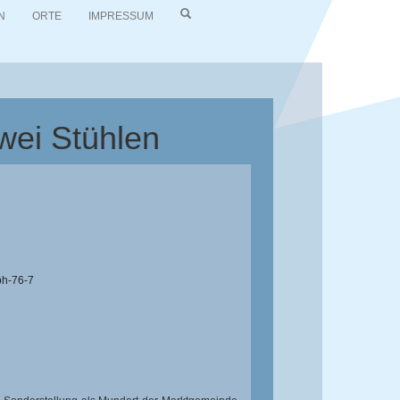
N
ORTE
IMPRESSUM
wei Stühlen
bh-76-7