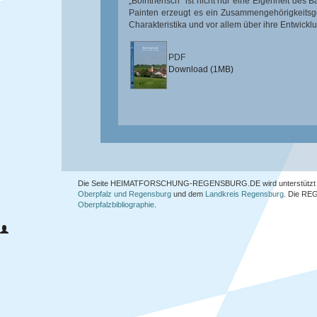
„Bointnerisch“ ist nicht nur eine Eigenheit des 
Painten erzeugt es ein Zusammengehörigkeitsgef
Charakteristika und vor allem über ihre Entwicklu
PDF
Download (1MB)
Die Seite HEIMATFORSCHUNG-REGENSBURG.DE wird unterstützt 
Oberpfalz und Regensburg
und dem
Landkreis Regensburg
. Die
REG
Oberpfalzbibliographie
.