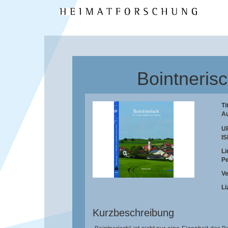
Bointneris
Ti
Au
U
IS
Li
Pe
Ve
Li
Kurzbeschreibung