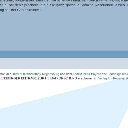
Bairischen, sondern auch ein Identität stiftendes Merkmal. Durch seine linguisti
ühl bei den Sprechern, die diese ganz spezielle Sprache weiterleben lassen. Die
ng seit der Gebietsreform.
von der
Universitätsbibliothek Regensburg
und dem
Lehrstuhl für Bayerische Landesgeschi
ENSBURGER BEITRÄGE ZUR HEIMATFORSCHUNG
erscheinen im
Verlag Th. Feuerer
. 