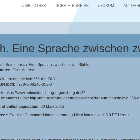
eBIBLIOTHEK
SCHRIFTENREIHE
eFORUM
AUTORE
ch. Eine Sprache zwischen z
tel:
Bointnerisch. Eine Sprache zwischen zwei Stühlen
toren:
Öser, Andreas
RN:
urn:nbn:de:bvb:355-rbh-76-7
BN (pdf): :
978-3-88246-353-8
nk:
https://www.heimatforschung-regensburg.de/76
rmanenter Link:
http://nbn-resolving.de/urn/resolver.pl?urn=urn:nbn:de:bvb:355-r
röffentlichungsdatum:
20 März 2015
zenz:
Creative Commons Namensnennung-Nicht-kommerziell 3.0 DE Lizenz