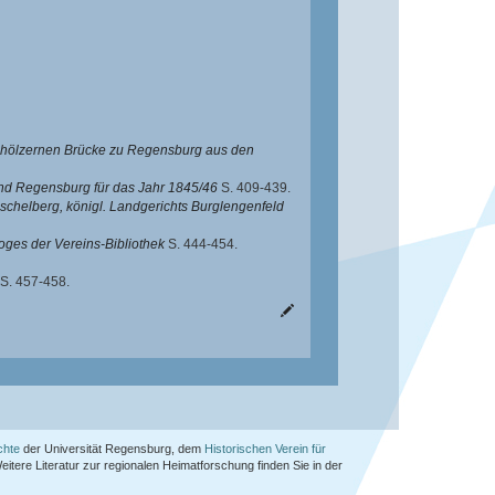
r hölzernen Brücke zu Regensburg aus den
und Regensburg für das Jahr 1845/46
S. 409-439.
ischelberg, königl. Landgerichts Burglengenfeld
oges der Vereins-Bibliothek
S. 444-454.
S. 457-458.
chte
der Universität Regensburg, dem
Historischen Verein für
Weitere Literatur zur regionalen Heimatforschung finden Sie in der