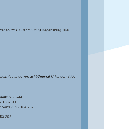
egensburg 10. Band (1846)
Regensburg 1846.
inem Anhange von acht Original-Urkunden
S. 50-
derts
S. 76-99.
. 100-183.
r Saler-Au
S. 184-252.
53-292.