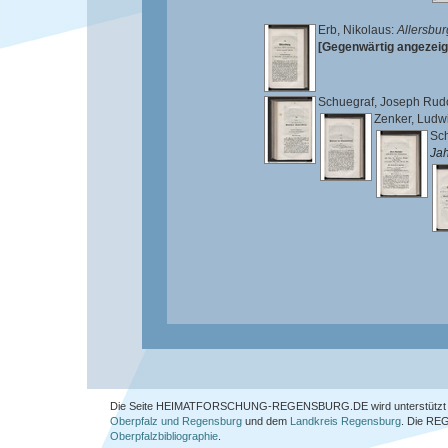
Erb, Nikolaus
:
Allersbur
[Gegenwärtig angezeig
Schuegraf, Joseph Rud
Zenker, Ludw
Sch
Jah
Die Seite HEIMATFORSCHUNG-REGENSBURG.DE wird unterstützt 
Oberpfalz und Regensburg
und dem
Landkreis Regensburg
. Die
REG
Oberpfalzbibliographie
.