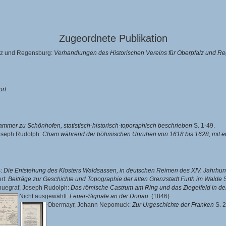
Zugeordnete Publikation
alz und Regensburg:
Verhandlungen des Historischen Vereins für Oberpfalz und R
rt
mmer zu Schönhofen, statistisch-historisch-toporaphisch beschrieben
S. 1-49.
oseph Rudolph
:
Cham während der böhmischen Unruhen von 1618 bis 1628, mit e
s
:
Die Entstehung des Klosters Waldsassen, in deutschen Reimen des XIV. Jahrhun
rt
:
Beiträge zur Geschichte und Topographie der alten Grenzstadt Furth im Walde
S
huegraf, Joseph Rudolph
:
Das römische Castrum am Ring und das Ziegelfeld in de
Nicht ausgewählt:
Feuer-Signale an der Donau.
(1846)
Obermayr, Johann Nepomuck
:
Zur Urgeschichte der Franken
S. 2