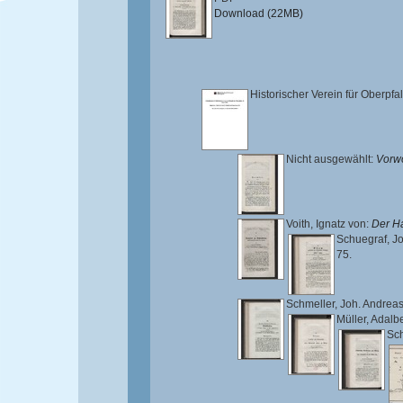
Download (22MB)
Historischer Verein für Oberpf
Nicht ausgewählt:
Vorwo
Voith, Ignatz von
:
Der Ha
Schuegraf, J
75.
Schmeller, Joh. Andrea
Müller, Adalbe
Sc