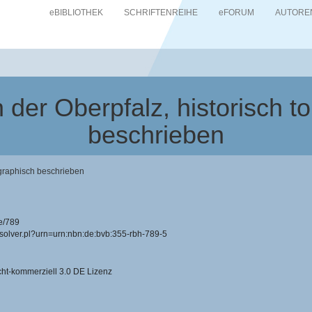
eBIBLIOTHEK
SCHRIFTENREIHE
eFORUM
AUTORE
n der Oberpfalz, historisch 
beschrieben
pographisch beschrieben
e/789
resolver.pl?urn=urn:nbn:de:bvb:355-rbh-789-5
-kommerziell 3.0 DE Lizenz