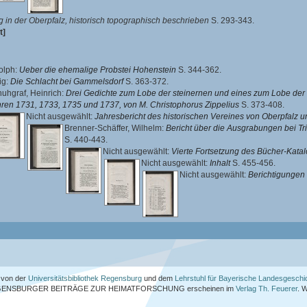
g in der Oberpfalz, historisch topographisch beschrieben
S. 293-343.
t]
olph
:
Ueber die ehemalige Probstei Hohenstein
S. 344-362.
ig
:
Die Schlacht bei Gammelsdorf
S. 363-372.
uhgraf, Heinrich
:
Drei Gedichte zum Lobe der steinernen und eines zum Lobe de
ren 1731, 1733, 1735 und 1737, von M. Christophorus Zippelius
S. 373-408.
Nicht ausgewählt:
Jahresbericht des historischen Vereines von Oberpfalz 
Brenner-Schäffer, Wilhelm
:
Bericht über die Ausgrabungen bei Tr
S. 440-443.
Nicht ausgewählt:
Vierte Fortsetzung des Bücher-Katal
Nicht ausgewählt:
Inhalt
S. 455-456.
Nicht ausgewählt:
Berichtigungen
von der
Universitätsbibliothek Regensburg
und dem
Lehrstuhl für Bayerische Landesgeschi
ENSBURGER BEITRÄGE ZUR HEIMATFORSCHUNG
erscheinen im
Verlag Th. Feuerer
. 