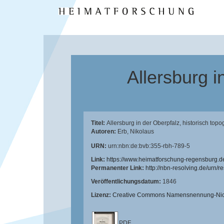
Allersburg i
Titel:
Allersburg in der Oberpfalz, historisch to
Autoren:
Erb, Nikolaus
URN:
urn:nbn:de:bvb:355-rbh-789-5
Link:
https://www.heimatforschung-regensburg.d
Permanenter Link:
http://nbn-resolving.de/urn/
Veröffentlichungsdatum:
1846
Lizenz:
Creative Commons Namensnennung-Nicht
PDF