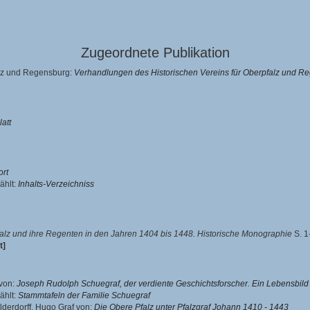
Zugeordnete Publikation
alz und Regensburg:
Verhandlungen des Historischen Vereins für Oberpfalz und R
latt
rt
ählt:
Inhalts-Verzeichniss
alz und ihre Regenten in den Jahren 1404 bis 1448. Historische Monographie
S. 1
t]
 von
:
Joseph Rudolph Schuegraf, der verdiente Geschichtsforscher. Ein Lebensbild
ählt:
Stammtafeln der Familie Schuegraf
derdorff, Hugo Graf von
:
Die Obere Pfalz unter Pfalzgraf Johann 1410 - 1443