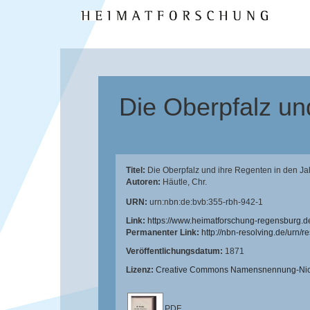
Die Oberpfalz un
Titel:
Die Oberpfalz und ihre Regenten in den J
Autoren:
Häutle, Chr.
URN:
urn:nbn:de:bvb:355-rbh-942-1
Link:
https://www.heimatforschung-regensburg.d
Permanenter Link:
http://nbn-resolving.de/urn/
Veröffentlichungsdatum:
1871
Lizenz:
Creative Commons Namensnennung-Nicht
PDF