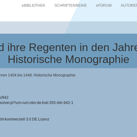
eBIBLIOTHEK
SCHRIFTENREIHE
eFORUM
AUTORE
d ihre Regenten in den Jahr
Historische Monographie
ahren 1404 bis 1448. Historische Monographie
e/942
resolver.pl?urn=urn:nbn:de:bvb:355-rbh-942-1
-kommerziell 3.0 DE Lizenz