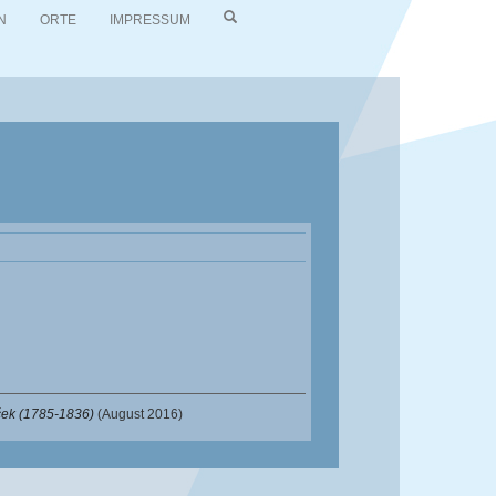
N
ORTE
IMPRESSUM
ček (1785-1836)
(August 2016)