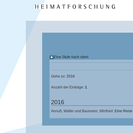
Eine Stufe nach oben
Gehe zu:
2016
Anzahl der Einträge:
1
.
2016
Annuß, Walter
und
Baumann, Winfried
:
Eine Reise