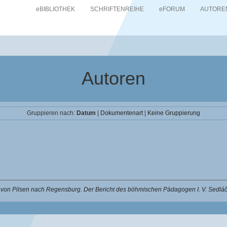
eBIBLIOTHEK
SCHRIFTENREIHE
eFORUM
AUTORE
Autoren
Gruppieren nach:
Datum
|
Dokumentenart
|
Keine Gruppierung
 von Pilsen nach Regensburg. Der Bericht des böhmischen Pädagogen I. V. Sedlá