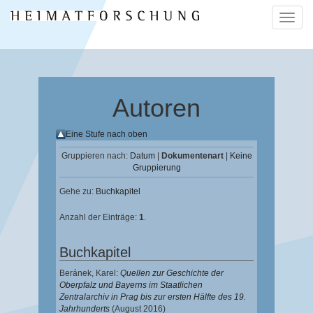
Naviga
ein-/a
Autoren
Eine Stufe nach oben
Gruppieren nach:
Datum
|
Dokumentenart
|
Keine
Gruppierung
Gehe zu:
Buchkapitel
Anzahl der Einträge:
1
.
Buchkapitel
Beránek, Karel
:
Quellen zur Geschichte der
Oberpfalz und Bayerns im Staatlichen
Zentralarchiv in Prag bis zur ersten Hälfte des 19.
Jahrhunderts
(August 2016)