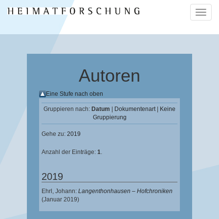
Naviga
ein-/a
Autoren
Eine Stufe nach oben
Gruppieren nach:
Datum
|
Dokumentenart
|
Keine
Gruppierung
Gehe zu:
2019
Anzahl der Einträge:
1
.
2019
Ehrl, Johann
:
Langenthonhausen – Hofchroniken
(Januar 2019)