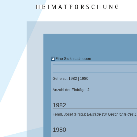
Eine Stufe nach oben
Gehe zu:
1982
|
1980
Anzahl der Einträge:
2
.
1982
Fendl, Josef
(Hrsg.):
Beiträge zur Geschichte des
1980