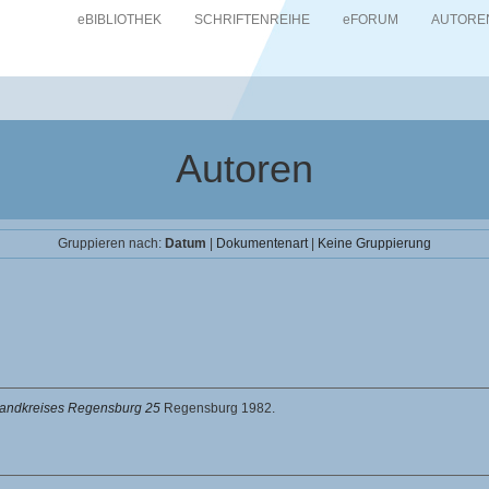
eBIBLIOTHEK
SCHRIFTENREIHE
eFORUM
AUTORE
Autoren
Gruppieren nach:
Datum
|
Dokumentenart
|
Keine Gruppierung
 Landkreises Regensburg 25
Regensburg 1982.