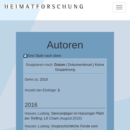
Naviga
ein-/a
Autoren
Eine Stufe nach oben
Gruppieren nach:
Datum
|
Dokumentenart
|
Keine
Gruppierung
Gehe zu:
2016
Anzahl der Einträge:
2
.
2016
Hauser, Ludwig
:
Steinzeitjäger im Hanzinger Pfahl
bei Trefling, LK Cham
(August 2016)
Hauser, Ludwig
:
Vorgeschichtliche Funde vom