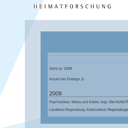
Gehe zu:
2008
Anzahl der Einträge:
2
.
2008
Rapf-Karikari, Wilma
und
Kübler, Ingo
:
Die KUNSTP
Landkreis Regensburg, Kulturreferat:
Regensburger