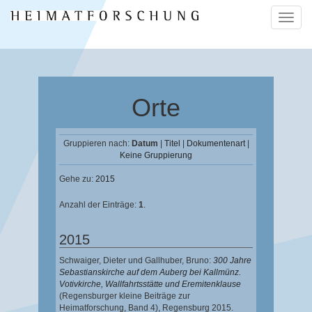
Naviga
ein-/a
Orte
Gruppieren nach:
Datum
|
Titel
|
Dokumentenart
|
Keine Gruppierung
Gehe zu:
2015
Anzahl der Einträge:
1
.
2015
Schwaiger, Dieter
und
Gallhuber, Bruno
:
300 Jahre
Sebastianskirche auf dem Auberg bei Kallmünz.
Votivkirche, Wallfahrtsstätte und Eremitenklause
(Regensburger kleine Beiträge zur
Heimatforschung, Band 4),
Regensburg 2015.