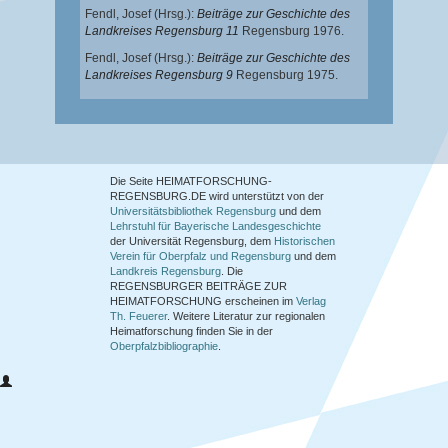
Fendl, Josef
(Hrsg.):
Beiträge zur Geschichte des
Landkreises Regensburg 11
Regensburg 1976.
Fendl, Josef
(Hrsg.):
Beiträge zur Geschichte des
Landkreises Regensburg 9
Regensburg 1975.
Die Seite HEIMATFORSCHUNG-
REGENSBURG.DE wird unterstützt von der
Universitätsbibliothek Regensburg
und dem
Lehrstuhl für Bayerische Landesgeschichte
der Universität Regensburg, dem
Historischen
Verein für Oberpfalz und Regensburg
und dem
Landkreis Regensburg
. Die
REGENSBURGER BEITRÄGE ZUR
HEIMATFORSCHUNG
erscheinen im
Verlag
Th. Feuerer
. Weitere Literatur zur regionalen
Heimatforschung finden Sie in der
Oberpfalzbibliographie
.