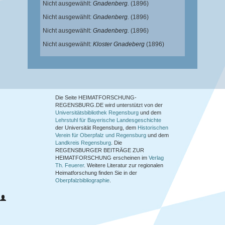
Nicht ausgewählt:
Gnadenberg.
(1896)
Nicht ausgewählt:
Gnadenberg.
(1896)
Nicht ausgewählt:
Gnadenberg.
(1896)
Nicht ausgewählt:
Kloster Gnadeberg
(1896)
Die Seite HEIMATFORSCHUNG-
REGENSBURG.DE wird unterstützt von der
Universitätsbibliothek Regensburg
und dem
Lehrstuhl für Bayerische Landesgeschichte
der Universität Regensburg, dem
Historischen
Verein für Oberpfalz und Regensburg
und dem
Landkreis Regensburg
. Die
REGENSBURGER BEITRÄGE ZUR
HEIMATFORSCHUNG
erscheinen im
Verlag
Th. Feuerer
. Weitere Literatur zur regionalen
Heimatforschung finden Sie in der
Oberpfalzbibliographie
.