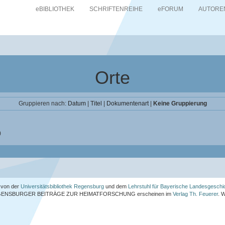
eBIBLIOTHEK
SCHRIFTENREIHE
eFORUM
AUTORE
Orte
Gruppieren nach:
Datum
|
Titel
|
Dokumentenart
|
Keine Gruppierung
)
von der
Universitätsbibliothek Regensburg
und dem
Lehrstuhl für Bayerische Landesgeschi
ENSBURGER BEITRÄGE ZUR HEIMATFORSCHUNG
erscheinen im
Verlag Th. Feuerer
. 