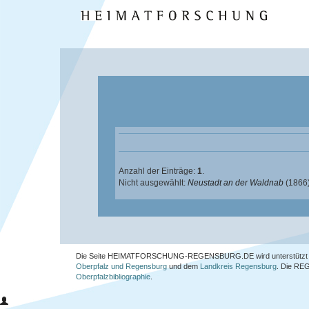
Anzahl der Einträge:
1
.
Nicht ausgewählt:
Neustadt an der Waldnab
(1866
Die Seite HEIMATFORSCHUNG-REGENSBURG.DE wird unterstützt 
Oberpfalz und Regensburg
und dem
Landkreis Regensburg
. Die
REG
Oberpfalzbibliographie
.