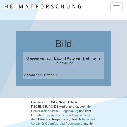
Naviga
ein-/a
Bild
Gruppieren nach:
Datum
|
Autoren
|
Titel
|
Keine
Gruppierung
Anzahl der Einträge:
0
.
Die Seite HEIMATFORSCHUNG-
REGENSBURG.DE wird unterstützt von der
Universitätsbibliothek Regensburg
und dem
Lehrstuhl für Bayerische Landesgeschichte
der Universität Regensburg, dem
Historischen
Verein für Oberpfalz und Regensburg
und dem