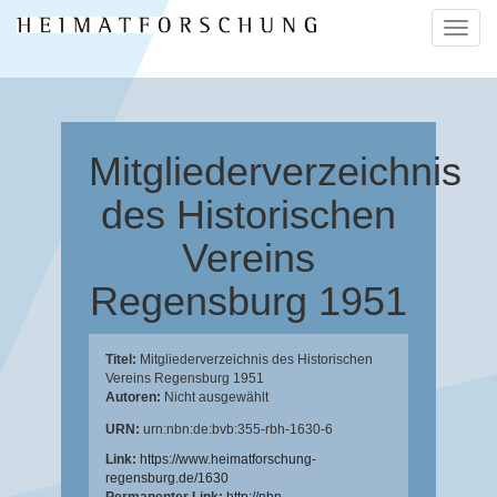
Naviga
ein-/a
Mitgliederverzeichnis
des Historischen
Vereins
Regensburg 1951
Titel:
Mitgliederverzeichnis des Historischen
Vereins Regensburg 1951
Autoren:
Nicht ausgewählt
URN:
urn:nbn:de:bvb:355-rbh-1630-6
Link:
https://www.heimatforschung-
regensburg.de/1630