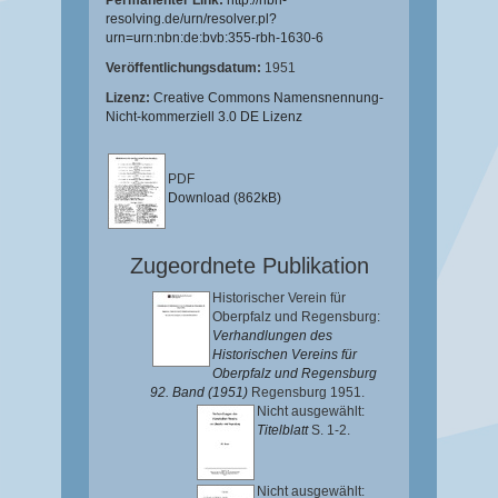
Permanenter Link:
http://nbn-
resolving.de/urn/resolver.pl?
urn=urn:nbn:de:bvb:355-rbh-1630-6
Veröffentlichungsdatum:
1951
Lizenz:
Creative Commons Namensnennung-
Nicht-kommerziell 3.0 DE Lizenz
PDF
Download (862kB)
Zugeordnete Publikation
Historischer Verein für
Oberpfalz und Regensburg:
Verhandlungen des
Historischen Vereins für
Oberpfalz und Regensburg
92. Band (1951)
Regensburg 1951.
Nicht ausgewählt:
Titelblatt
S. 1-2.
Nicht ausgewählt: