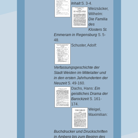
Inhalt
S. 3-4.
Weizsäcker,
Wilhelm
:
Die Familia
des
Klosters St.
Emmeram in Regensburg
S. 5-
48.
Schuster, Adolf
:
Verfassungsgeschichte der
Stadt Weiden im Mittelalter und
in den ersten Jahrhunderten der
Neuzeit
S. 49-160.
Dachs, Hans
:
Ein
geistliches Drama der
Barockzeit
S. 161-
174.
Weigel,
Maximilian
:
Buchdrucker und Druckschriften
in Amberg bis zum Beginn des