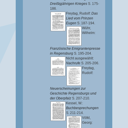
Dreißigjährigen Krieges
S. 175-
186.
Freytag, Rudolf
:
Das
Lied vom Prinzen
Eugen
S. 187-194.
Wühr,
Wilhelm
:
Französische Emigrantenpresse
in Regensburg
S. 195-204.
Nicht ausgewählt:
Nachrufe
S. 205-206.
Freytag,
Rudolf
:
Neuerscheinungen zur
Geschichte Regensburgs und
der Oberpfalz
S. 207-210.
Kessel, W.
:
Buchbesprechungen
S. 211-214.
Völkl,
Georg
: