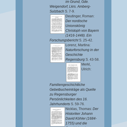
im Grund, Gde.
Weigendorf, Lkrs. Amberg-
Sulzbach
S. 7-9.
Deutinger, Roman
:
Der nordische
Unionskönig
Christoph von Bayern
(1416-1448). Ein
Forschungsbericht
S. 25-42.
Lorenz, Martina
:
Naturforschung in der
Geschichte
Regensburg
S. 43-58.
Merkl,
Ulrich
:
Familiengeschichtliche
Gebetbucheinträge als Quelle
zu Regensburger
Persönlichkeiten des 16.
Jahrhunderts
S. 59-76.
Nicklas, Thomas
:
Der
Historiker Johann
David Köhler (1684-
1755) und die