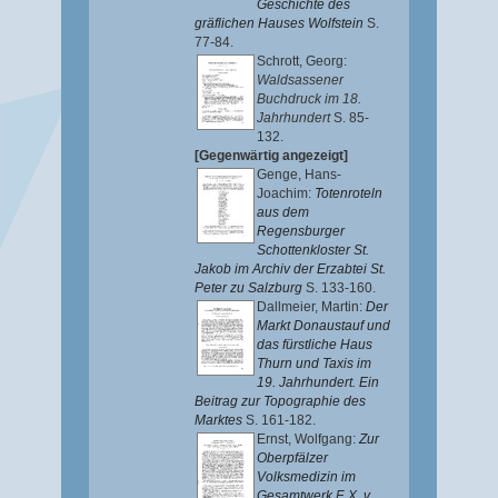
Geschichte des
gräflichen Hauses Wolfstein
S.
77-84.
Schrott, Georg
:
Waldsassener
Buchdruck im 18.
Jahrhundert
S. 85-
132.
[Gegenwärtig angezeigt]
Genge, Hans-
Joachim
:
Totenroteln
aus dem
Regensburger
Schottenkloster St.
Jakob im Archiv der Erzabtei St.
Peter zu Salzburg
S. 133-160.
Dallmeier, Martin
:
Der
Markt Donaustauf und
das fürstliche Haus
Thurn und Taxis im
19. Jahrhundert. Ein
Beitrag zur Topographie des
Marktes
S. 161-182.
Ernst, Wolfgang
:
Zur
Oberpfälzer
Volksmedizin im
Gesamtwerk F. X. v.