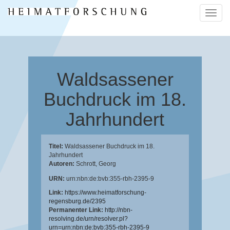
Naviga
ein-/a
Waldsassener
Buchdruck im 18.
Jahrhundert
Titel:
Waldsassener Buchdruck im 18.
Jahrhundert
Autoren:
Schrott, Georg
URN:
urn:nbn:de:bvb:355-rbh-2395-9
Link:
https://www.heimatforschung-
regensburg.de/2395
Permanenter Link:
http://nbn-
resolving.de/urn/resolver.pl?
urn=urn:nbn:de:bvb:355-rbh-2395-9