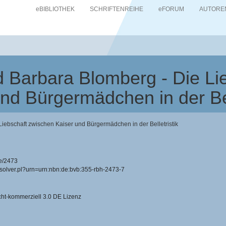
eBIBLIOTHEK
SCHRIFTENREIHE
eFORUM
AUTORE
nd Barbara Blomberg - Die Li
nd Bürgermädchen in der Bel
Liebschaft zwischen Kaiser und Bürgermädchen in der Belletristik
e/2473
resolver.pl?urn=urn:nbn:de:bvb:355-rbh-2473-7
-kommerziell 3.0 DE Lizenz