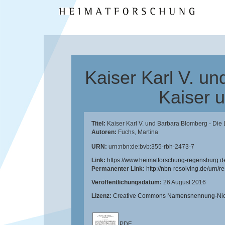
Kaiser Karl V. u
Kaiser u
Titel:
Kaiser Karl V. und Barbara Blomberg - Die 
Autoren:
Fuchs, Martina
URN:
urn:nbn:de:bvb:355-rbh-2473-7
Link:
https://www.heimatforschung-regensburg.d
Permanenter Link:
http://nbn-resolving.de/urn/
Veröffentlichungsdatum:
26 August 2016
Lizenz:
Creative Commons Namensnennung-Nicht
PDF