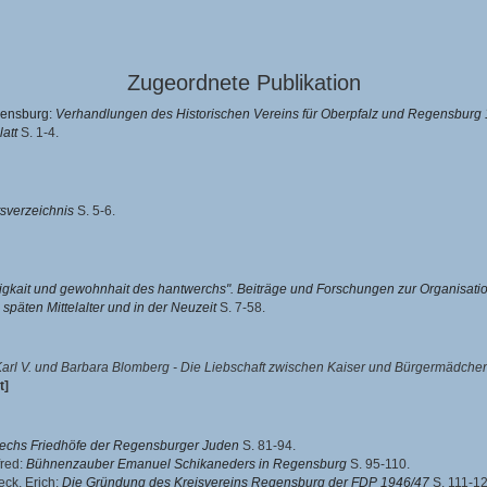
Zugeordnete Publikation
egensburg:
Verhandlungen des Historischen Vereins für Oberpfalz und Regensburg 
latt
S. 1-4.
tsverzeichnis
S. 5-6.
tigkait und gewohnhait des hantwerchs". Beiträge und Forschungen zur Organisat
päten Mittelalter und in der Neuzeit
S. 7-58.
Karl V. und Barbara Blomberg - Die Liebschaft zwischen Kaiser und Bürgermädchen i
t]
sechs Friedhöfe der Regensburger Juden
S. 81-94.
fred
:
Bühnenzauber Emanuel Schikaneders in Regensburg
S. 95-110.
ck, Erich
:
Die Gründung des Kreisvereins Regensburg der FDP 1946/47
S. 111-12