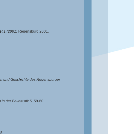
141 (2001)
Regensburg 2001.
ion und Geschichte des Regensburger
n der Belletristik
S. 59-80.
8.