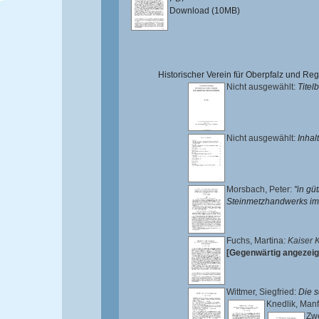
Download (10MB)
Historischer Verein für Oberpfalz und R
Nicht ausgewählt:
Titelb
Nicht ausgewählt:
Inhal
Morsbach, Peter
:
"in gü
Steinmetzhandwerks im s
Fuchs, Martina
:
Kaiser 
[Gegenwärtig angezeig
Wittmer, Siegfried
:
Die 
Knedlik, Man
Zwe