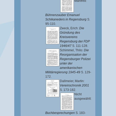
Manfred
:
Bühnenzauber Emanuel
Schikaneders in Regensburg
S.
95-110.
Zweck, Erich
:
Die
Gründung des
Kreisvereins
Regensburg der FDP
1946/47
S. 111-128.
Schimmel, Thilo
:
Die
Reorganisation der
Regensburger Polizei
unter der
amerikanischen
Militärregierung 1945-49
S. 129-
172.
Dallmeier, Martin
:
Vereinschronik 2001
S. 173-182.
Nicht
ausgewählt:
Buchbesprechungen
S. 183-