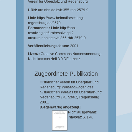
Verein für Oberpfalz und Regensburg
URN:
urn:nbn:de:bvb:355-rbh-2579-9
Link:
https://www.heimatforschung-
regensburg.de/2579
Permanenter Link:
http://nbn-
resolving.de/urn/resolver.pl?
urn=urn:nbn:de:bvb:355-rbh-2579-9
Veröffentlichungsdatum:
2001
Lizenz:
Creative Commons Namensnennung-
Nicht-kommerziell 3.0 DE Lizenz
Zugeordnete Publikation
Historischer Verein für Oberpfalz und
Regensburg:
Verhandlungen des
Historischen Vereins für Oberpfalz und
Regensburg 141 (2001)
Regensburg
2001.
[Gegenwärtig angezeigt]
Nicht ausgewählt:
Titelblatt
S. 1-4.