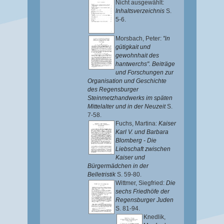
Nicht ausgewählt:
Inhaltsverzeichnis
S.
5-6.
Morsbach, Peter
:
"in
gütigkait und
gewohnhait des
hantwerchs". Beiträge
und Forschungen zur
Organisation und Geschichte
des Regensburger
Steinmetzhandwerks im späten
Mittelalter und in der Neuzeit
S.
7-58.
Fuchs, Martina
:
Kaiser
Karl V. und Barbara
Blomberg - Die
Liebschaft zwischen
Kaiser und
Bürgermädchen in der
Belletristik
S. 59-80.
Wittmer, Siegfried
:
Die
sechs Friedhöfe der
Regensburger Juden
S. 81-94.
Knedlik,