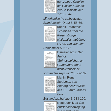
gantz neue Orgel in
die Closter Kürchen".
Zur Geschichte der
1735 in der
Minoritenkirche aufgestellten
Brandenstein-Orgel
S. 55-66.
Knedlik, Manfred
:
Schreiben über die
Regensburger
Nationalschaubühne
(1783) von Wilhelm
Rothammer
S. 67-76.
Dirmeier, Artur
:
Der
Amhof.
"Seinesgleichen an
Grund und Boden
nicht leicht einer
vorhanden seyn wird"
S. 77-132.
Martin, Rene
:
Studenten aus
Amberg bis zur Mitte
des 16. Jahrhunderts.
Eine
Bestandsaufnahme
S. 133-160.
Neubauer, Max
:
Die
Aufstandsbewegung