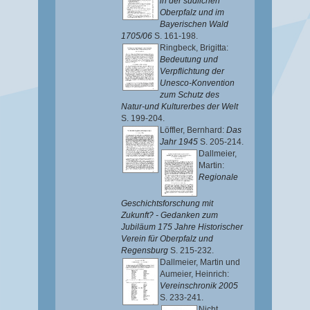
in der südlichen
Oberpfalz und im
Bayerischen Wald
1705/06
S. 161-198.
Ringbeck, Brigitta
:
Bedeutung und
Verpflichtung der
Unesco-Konvention
zum Schutz des
Natur-und Kulturerbes der Welt
S. 199-204.
Löffler, Bernhard
:
Das
Jahr 1945
S. 205-214.
Dallmeier,
Martin
:
Regionale
Geschichtsforschung mit
Zukunft? - Gedanken zum
Jubiläum 175 Jahre Historischer
Verein für Oberpfalz und
Regensburg
S. 215-232.
Dallmeier, Martin
und
Aumeier, Heinrich
:
Vereinschronik 2005
S. 233-241.
Nicht