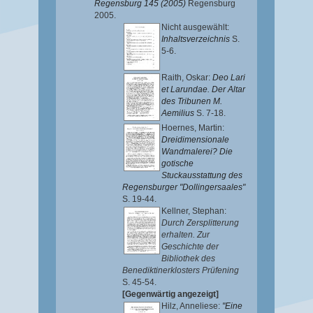
Regensburg 145 (2005)
Regensburg
2005.
Nicht ausgewählt:
Inhaltsverzeichnis
S.
5-6.
Raith, Oskar
:
Deo Lari
et Larundae. Der Altar
des Tribunen M.
Aemilius
S. 7-18.
Hoernes, Martin
:
Dreidimensionale
Wandmalerei? Die
gotische
Stuckausstattung des
Regensburger "Dollingersaales"
S. 19-44.
Kellner, Stephan
:
Durch Zersplitterung
erhalten. Zur
Geschichte der
Bibliothek des
Benediktinerklosters Prüfening
S. 45-54.
[Gegenwärtig angezeigt]
Hilz, Anneliese
:
"Eine