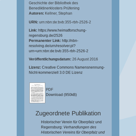
Geschichte der Bibliothek des
Benediktinerklosters Prüfening
Autoren:
Kellner, Stephan
URN:
urn:nbn:de:bvb:355-rbh-2526-2
Link:
https://www.heimatforschung-
regensburg.de/2526
Permanenter Link:
http://nbn-
resolving.de/urn/resolver.pl?
urn=urn:nbn:de:bvb:355-rbh-2526-2
Veröffentlichungsdatum:
26 August 2016
Lizenz:
Creative Commons Namensnennung-
Nicht-kommerziell 3.0 DE Lizenz
PDF
Download (950kB)
Zugeordnete Publikation
Historischer Verein für Oberpfalz und
Regensburg:
Verhandlungen des
Historischen Vereins für Oberpfalz und