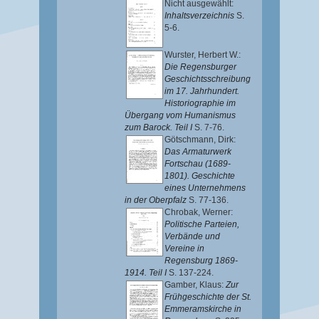
Nicht ausgewählt:
Inhaltsverzeichnis
S.
5-6.
Wurster, Herbert W.
:
Die Regensburger
Geschichtsschreibung
im 17. Jahrhundert.
Historiographie im
Übergang vom Humanismus
zum Barock. Teil I
S. 7-76.
Götschmann, Dirk
:
Das Armaturwerk
Fortschau (1689-
1801). Geschichte
eines Unternehmens
in der Oberpfalz
S. 77-136.
Chrobak, Werner
:
Politische Parteien,
Verbände und
Vereine in
Regensburg 1869-
1914. Teil I
S. 137-224.
Gamber, Klaus
:
Zur
Frühgeschichte der St.
Emmeramskirche in