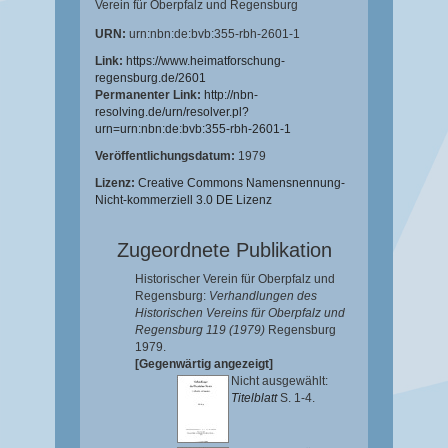
Verein für Oberpfalz und Regensburg
URN:
urn:nbn:de:bvb:355-rbh-2601-1
Link:
https://www.heimatforschung-
regensburg.de/2601
Permanenter Link:
http://nbn-
resolving.de/urn/resolver.pl?
urn=urn:nbn:de:bvb:355-rbh-2601-1
Veröffentlichungsdatum:
1979
Lizenz:
Creative Commons Namensnennung-
Nicht-kommerziell 3.0 DE Lizenz
Zugeordnete Publikation
Historischer Verein für Oberpfalz und
Regensburg:
Verhandlungen des
Historischen Vereins für Oberpfalz und
Regensburg 119 (1979)
Regensburg
1979.
[Gegenwärtig angezeigt]
Nicht ausgewählt:
Titelblatt
S. 1-4.