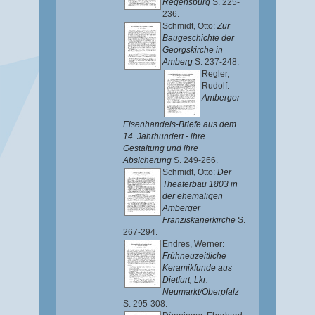
Regensburg
S. 225-
236.
Schmidt, Otto
:
Zur
Baugeschichte der
Georgskirche in
Amberg
S. 237-248.
Regler,
Rudolf
:
Amberger
Eisenhandels-Briefe aus dem
14. Jahrhundert - ihre
Gestaltung und ihre
Absicherung
S. 249-266.
Schmidt, Otto
:
Der
Theaterbau 1803 in
der ehemaligen
Amberger
Franziskanerkirche
S.
267-294.
Endres, Werner
:
Frühneuzeitliche
Keramikfunde aus
Dietfurt, Lkr.
Neumarkt/Oberpfalz
S. 295-308.