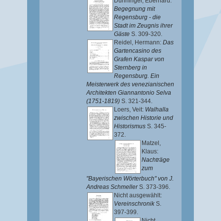
Dünninger, Eberhard
:
Begegnung mit
Regensburg - die
Stadt im Zeugnis ihrer
Gäste
S. 309-320.
Reidel, Hermann
:
Das
Gartencasino des
Grafen Kaspar von
Sternberg in
Regensburg. Ein
Meisterwerk des venezianischen
Architekten Giannantonio Selva
(1751-1819)
S. 321-344.
Loers, Veit
:
Walhalla
zwischen Historie und
Historismus
S. 345-
372.
Matzel,
Klaus
:
Nachträge
zum
"Bayerischen Wörterbuch" von J.
Andreas Schmeller
S. 373-396.
Nicht ausgewählt:
Vereinschronik
S.
397-399.
Nicht