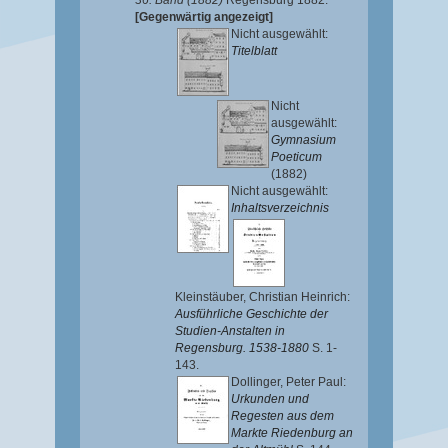
36. Band (1882)
Regensburg 1882.
[Gegenwärtig angezeigt]
Nicht ausgewählt:
Titelblatt
Nicht
ausgewählt:
Gymnasium
Poeticum
(1882)
Nicht ausgewählt:
Inhaltsverzeichnis
Kleinstäuber, Christian Heinrich
:
Ausführliche Geschichte der
Studien-Anstalten in
Regensburg. 1538-1880
S. 1-
143.
Dollinger, Peter Paul
:
Urkunden und
Regesten aus dem
Markte Riedenburg an