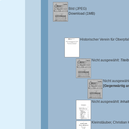
Bild (JPEG)
Download (1MB)
Historischer Verein für Oberpf
Nicht ausgewählt:
Titelb
Nicht ausgewähl
[Gegenwärtig an
Nicht ausgewählt:
Inhal
Kleinstäuber, Christian 