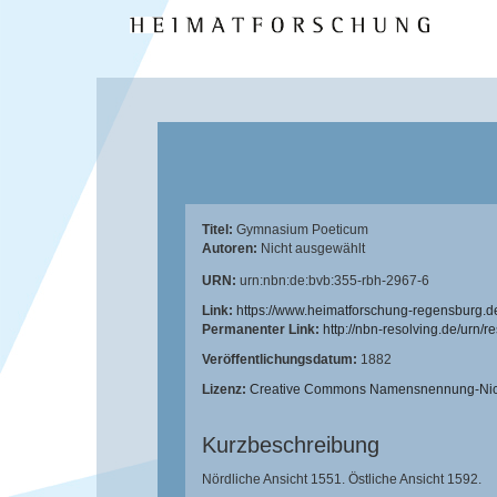
Titel:
Gymnasium Poeticum
Autoren:
Nicht ausgewählt
URN:
urn:nbn:de:bvb:355-rbh-2967-6
Link:
https://www.heimatforschung-regensburg.d
Permanenter Link:
http://nbn-resolving.de/urn/
Veröffentlichungsdatum:
1882
Lizenz:
Creative Commons Namensnennung-Nicht
Kurzbeschreibung
Nördliche Ansicht 1551. Östliche Ansicht 1592.