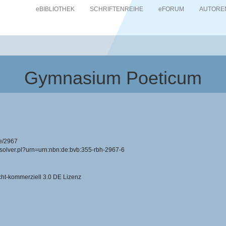
eBIBLIOTHEK
SCHRIFTENREIHE
eFORUM
AUTORE
Gymnasium Poeticum
e/2967
resolver.pl?urn=urn:nbn:de:bvb:355-rbh-2967-6
-kommerziell 3.0 DE Lizenz