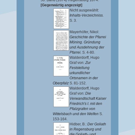
30. Band (1874)
Regensburg 1874.
[Gegenwärtig angezeigt]
Nicht ausgewählt:
Inhalts-Verzeichniss.
S. 3.
Mayerhöfer, Nikol
:
Geschichte der Pfarrei
Möning. Gründung
und Ausdehnung der
Pfarrei.
S. 4-80.
Walderdorff, Hugo
Graf von
:
Zur
Feststellung
urkundlicher
Ortsnamen in der
Oberpfalz
S. 81-152.
Walderdorff, Hugo
Graf von
:
Die
Verwandtschaft Kaiser
Friedrich's I. mit den
Pfalzgrafen von
Wittelsbach und den Welfen
S.
153-164.
Hidber, B.
:
Der Goliath
in Regensburg und
die Goliath- und