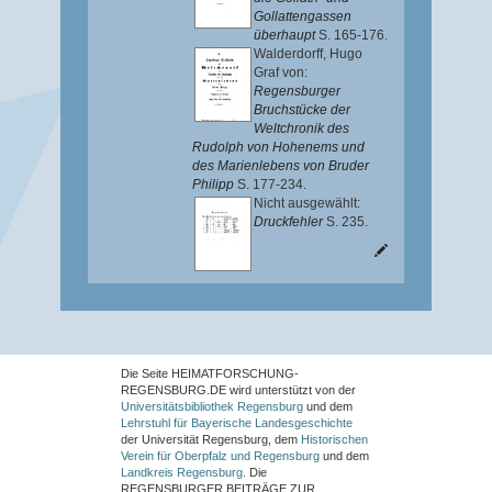
Gollattengassen
überhaupt
S. 165-176.
Walderdorff, Hugo
Graf von
:
Regensburger
Bruchstücke der
Weltchronik des
Rudolph von Hohenems und
des Marienlebens von Bruder
Philipp
S. 177-234.
Nicht ausgewählt:
Druckfehler
S. 235.
Die Seite HEIMATFORSCHUNG-
REGENSBURG.DE wird unterstützt von der
Universitätsbibliothek Regensburg
und dem
Lehrstuhl für Bayerische Landesgeschichte
der Universität Regensburg, dem
Historischen
Verein für Oberpfalz und Regensburg
und dem
Landkreis Regensburg
. Die
REGENSBURGER BEITRÄGE ZUR