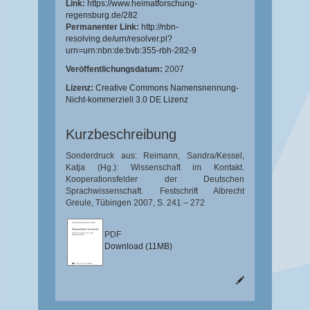
Link:
https://www.heimatforschung-
regensburg.de/282
Permanenter Link:
http://nbn-
resolving.de/urn/resolver.pl?
urn=urn:nbn:de:bvb:355-rbh-282-9
Veröffentlichungsdatum:
2007
Lizenz:
Creative Commons Namensnennung-
Nicht-kommerziell 3.0 DE Lizenz
Kurzbeschreibung
Sonderdruck aus: Reimann, Sandra/Kessel,
Katja (Hg.): Wissenschaft im Kontakt.
Kooperationsfelder der Deutschen
Sprachwissenschaft. Festschrift Albrecht
Greule, Tübingen 2007, S. 241 – 272
PDF
Download (11MB)