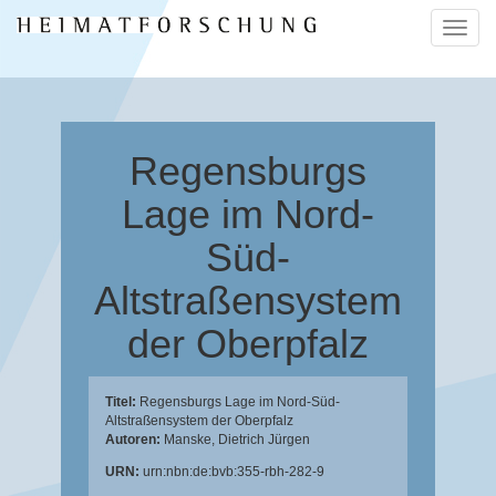
Naviga
ein-/a
Regensburgs
Lage im Nord-
Süd-
Altstraßensystem
der Oberpfalz
Titel:
Regensburgs Lage im Nord-Süd-
Altstraßensystem der Oberpfalz
Autoren:
Manske, Dietrich Jürgen
URN:
urn:nbn:de:bvb:355-rbh-282-9