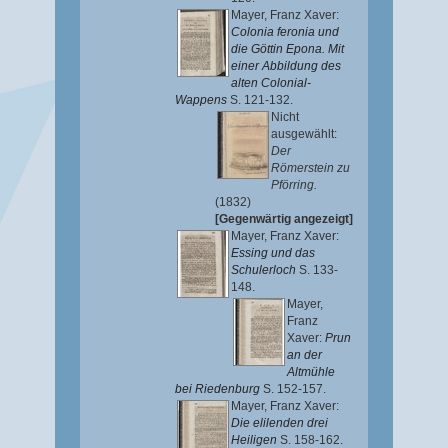
Mayer, Franz Xaver
:
Colonia feronia und
die Göttin Epona. Mit
einer Abbildung des
alten Colonial-
Wappens
S. 121-132.
Nicht
ausgewählt:
Der
Römerstein zu
Pförring.
(1832)
[Gegenwärtig angezeigt]
Mayer, Franz Xaver
:
Essing und das
Schulerloch
S. 133-
148.
Mayer,
Franz
Xaver
:
Prun
an der
Altmühle
bei Riedenburg
S. 152-157.
Mayer, Franz Xaver
:
Die elilenden drei
Heiligen
S. 158-162.