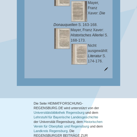
Mayer,
Franz
Xaver
:
Die
Donauquellen
S. 163-168.
Mayer, Franz Xaver
:
Historisches Allerlei
S.
168-173.
Nicht
ausgewählt:
Literatur
S.
174-176.
Die Seite HEIMATFORSCHUNG-
REGENSBURG.DE wird unterstützt von der
Universitätsbibliothek Regensburg
und dem
Lehrstuhl für Bayerische Landesgeschichte
der Universität Regensburg, dem
Historischen
Verein für Oberpfalz und Regensburg
und dem
Landkreis Regensburg
. Die
REGENSBURGER BEITRÄGE ZUR