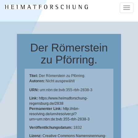
Naviga
ein-/a
Der Römerstein
zu Pförring.
Titel:
Der Römerstein zu Pförring.
Autoren:
Nicht ausgewählt
URN:
urn:nbn:de:bvb:355-rbh-2838-3
Link:
https://www.heimatforschung-
regensburg.de/2838
Permanenter Link:
http://nbn-
resolving.de/urn/resolver.pl?
urn=urn:nbn:de:bvb:355-rbh-2838-3
Veröffentlichungsdatum:
1832
Lizenz:
Creative Commons Namensnennung-