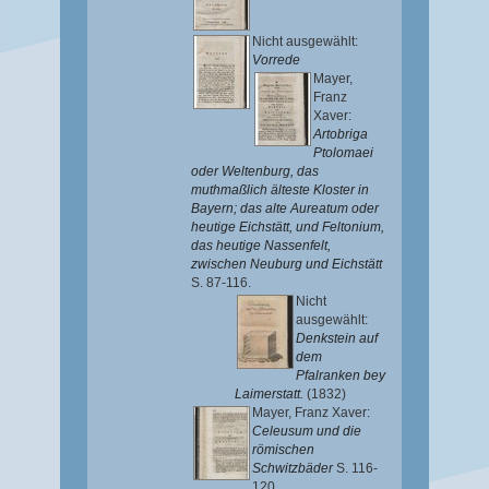
Nicht ausgewählt:
Vorrede
Mayer,
Franz
Xaver
:
Artobriga
Ptolomaei
oder Weltenburg, das
muthmaßlich älteste Kloster in
Bayern; das alte Aureatum oder
heutige Eichstätt, und Feltonium,
das heutige Nassenfelt,
zwischen Neuburg und Eichstätt
S. 87-116.
Nicht
ausgewählt:
Denkstein auf
dem
Pfalranken bey
Laimerstatt.
(1832)
Mayer, Franz Xaver
:
Celeusum und die
römischen
Schwitzbäder
S. 116-
120.