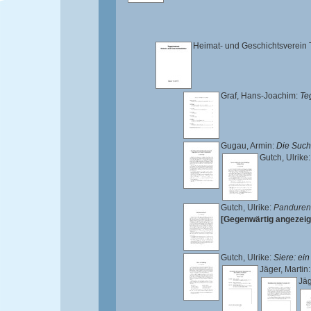
Heimat- und Geschichtsverein 
Graf, Hans-Joachim
:
Te
Gugau, Armin
:
Die Such
Gutch, Ulrike
Gutch, Ulrike
:
Panduren 
[Gegenwärtig angezeig
Gutch, Ulrike
:
Siere: ei
Jäger, Martin
Jäg