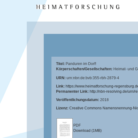
Titel:
Panduren im Dorf!
Körperschaften/Gesellschaften:
Heimat- und G
URN:
urn:nbn:de:bvb:355-rbh-2879-4
Link:
https://www.heimatforschung-regensburg.d
Permanenter Link:
http://nbn-resolving.de/urn/
Veröffentlichungsdatum:
2018
Lizenz:
Creative Commons Namensnennung-Nicht
PDF
Download (1MB)