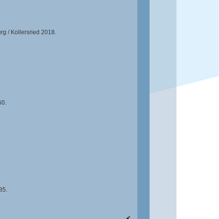
g / Kollersried 2018.
60.
85.