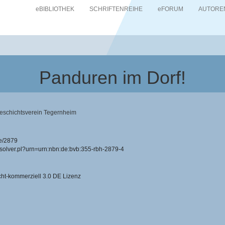
eBIBLIOTHEK
SCHRIFTENREIHE
eFORUM
AUTORE
Panduren im Dorf!
eschichtsverein Tegernheim
e/2879
resolver.pl?urn=urn:nbn:de:bvb:355-rbh-2879-4
-kommerziell 3.0 DE Lizenz