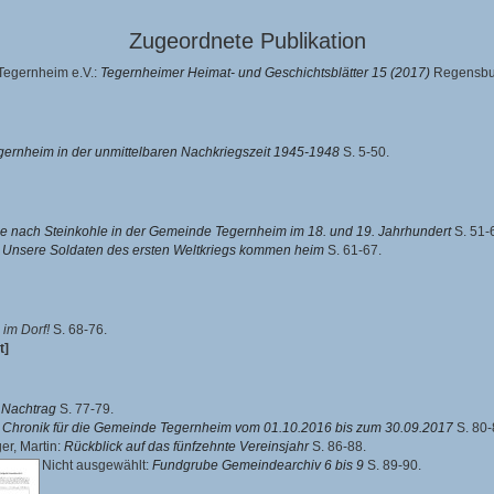
Zugeordnete Publikation
Tegernheim e.V.:
Tegernheimer Heimat- und Geschichtsblätter 15 (2017)
Regensbur
gernheim in der unmittelbaren Nachkriegszeit 1945-1948
S. 5-50.
e nach Steinkohle in der Gemeinde Tegernheim im 18. und 19. Jahrhundert
S. 51-
:
Unsere Soldaten des ersten Weltkriegs kommen heim
S. 61-67.
im Dorf!
S. 68-76.
t]
n Nachtrag
S. 77-79.
:
Chronik für die Gemeinde Tegernheim vom 01.10.2016 bis zum 30.09.2017
S. 80-
er, Martin
:
Rückblick auf das fünfzehnte Vereinsjahr
S. 86-88.
Nicht ausgewählt:
Fundgrube Gemeindearchiv 6 bis 9
S. 89-90.