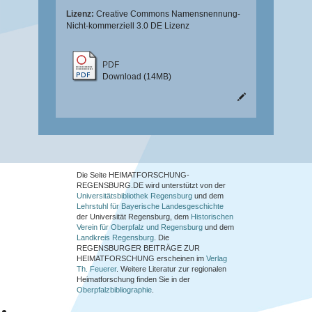
Lizenz:
Creative Commons Namensnennung-
Nicht-kommerziell 3.0 DE Lizenz
PDF
Download (14MB)
Die Seite HEIMATFORSCHUNG-
REGENSBURG.DE wird unterstützt von der
Universitätsbibliothek Regensburg
und dem
Lehrstuhl für Bayerische Landesgeschichte
der Universität Regensburg, dem
Historischen
Verein für Oberpfalz und Regensburg
und dem
Landkreis Regensburg
. Die
REGENSBURGER BEITRÄGE ZUR
HEIMATFORSCHUNG
erscheinen im
Verlag
Th. Feuerer
. Weitere Literatur zur regionalen
Heimatforschung finden Sie in der
Oberpfalzbibliographie
.