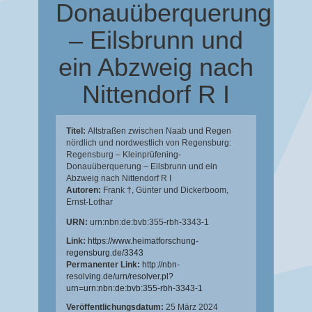
Donauüberquerung
– Eilsbrunn und
ein Abzweig nach
Nittendorf R I
Titel:
Altstraßen zwischen Naab und Regen
nördlich und nordwestlich von Regensburg:
Regensburg – Kleinprüfening-
Donauüberquerung – Eilsbrunn und ein
Abzweig nach Nittendorf R I
Autoren:
Frank †, Günter
und
Dickerboom,
Ernst-Lothar
URN:
urn:nbn:de:bvb:355-rbh-3343-1
Link:
https://www.heimatforschung-
regensburg.de/3343
Permanenter Link:
http://nbn-
resolving.de/urn/resolver.pl?
urn=urn:nbn:de:bvb:355-rbh-3343-1
Veröffentlichungsdatum:
25 März 2024