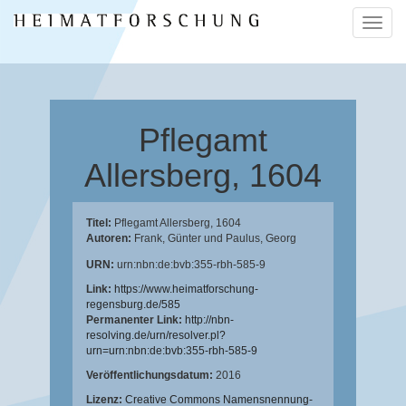
Naviga
ein-/a
Pflegamt
Allersberg, 1604
Titel:
Pflegamt Allersberg, 1604
Autoren:
Frank, Günter
und
Paulus, Georg
URN:
urn:nbn:de:bvb:355-rbh-585-9
Link:
https://www.heimatforschung-
regensburg.de/585
Permanenter Link:
http://nbn-
resolving.de/urn/resolver.pl?
urn=urn:nbn:de:bvb:355-rbh-585-9
Veröffentlichungsdatum:
2016
Lizenz:
Creative Commons Namensnennung-