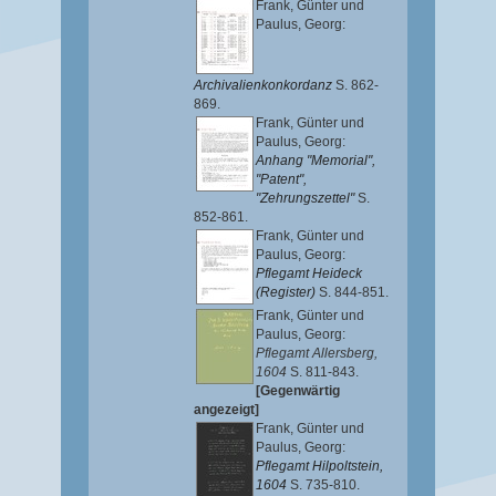
Frank, Günter
und
Paulus, Georg
:
Archivalienkonkordanz
S. 862-
869.
Frank, Günter
und
Paulus, Georg
:
Anhang "Memorial",
"Patent",
"Zehrungszettel"
S.
852-861.
Frank, Günter
und
Paulus, Georg
:
Pflegamt Heideck
(Register)
S. 844-851.
Frank, Günter
und
Paulus, Georg
:
Pflegamt Allersberg,
1604
S. 811-843.
[Gegenwärtig
angezeigt]
Frank, Günter
und
Paulus, Georg
:
Pflegamt Hilpoltstein,
1604
S. 735-810.