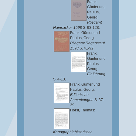
Frank,
Günter
und
Paulus,
Georg
:
Pflegamt
Hainsacker, 1598
S. 93-128.
Frank, Günter
und
Paulus, Georg
:
Pflegamt Regenstauf,
1598
S. 41-92.
Frank,
Günter
und
Paulus,
Georg
:
Einführung
S. 4-13.
Frank, Günter
und
Paulus, Georg
:
Editorische
Anmerkungen
S. 37-
39.
Horst, Thomas
:
Kartographiehistorische