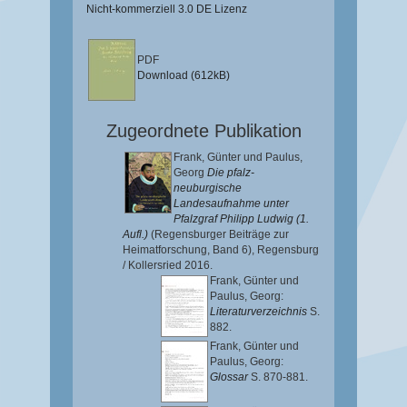
Nicht-kommerziell 3.0 DE Lizenz
PDF
Download (612kB)
Zugeordnete Publikation
Frank, Günter
und
Paulus,
Georg
Die pfalz-
neuburgische
Landesaufnahme unter
Pfalzgraf Philipp Ludwig (1.
Aufl.)
(Regensburger Beiträge zur
Heimatforschung, Band 6),
Regensburg
/ Kollersried 2016.
Frank, Günter
und
Paulus, Georg
:
Literaturverzeichnis
S.
882.
Frank, Günter
und
Paulus, Georg
:
Glossar
S. 870-881.