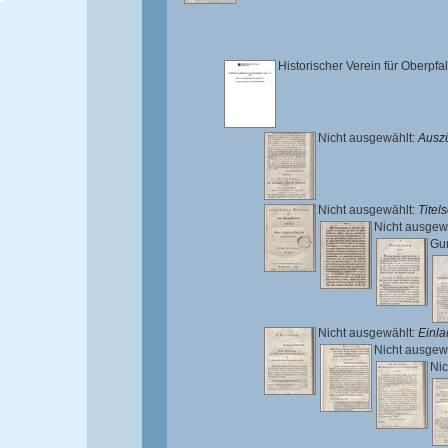
Historischer Verein für Oberpf
Nicht ausgewählt:
Ausz
Nicht ausgewählt:
Titels
Nicht ausgew
Gum
Nicht ausgewählt:
Einl
Nicht ausgew
Nic