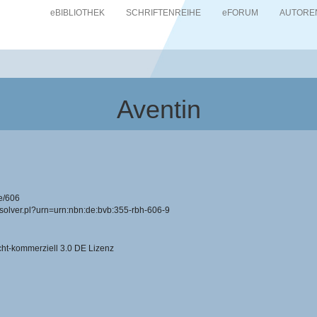
eBIBLIOTHEK
SCHRIFTENREIHE
eFORUM
AUTORE
Aventin
e/606
resolver.pl?urn=urn:nbn:de:bvb:355-rbh-606-9
-kommerziell 3.0 DE Lizenz