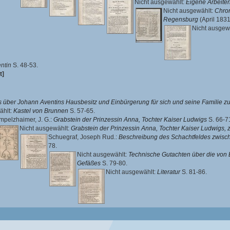
Nicht ausgewählt:
Eigene Arbeite
Nicht ausgewählt:
Chron
Regensburg
(April 1831
Nicht ausgew
ntin
S. 48-53.
t]
 über Johann Aventins Hausbesitz und Einbürgerung für sich und seine Familie 
ählt:
Kastel von Brunnen
S. 57-65.
pelzhaimer, J. G.
:
Grabstein der Prinzessin Anna, Tochter Kaiser Ludwigs
S. 66-7
Nicht ausgewählt:
Grabstein der Prinzessin Anna, Tochter Kaiser Ludwigs, 
Schuegraf, Joseph Rud.
:
Beschreibung des Schachtfeldes zwis
78.
Nicht ausgewählt:
Technische Gutachten über die von
Gefäßes
S. 79-80.
Nicht ausgewählt:
Literatur
S. 81-86.