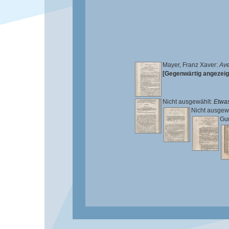
Mayer, Franz Xaver
:
Ave
[Gegenwärtig angezeig
Nicht ausgewählt:
Etwas
Nicht ausgew
Gum