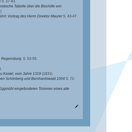
n
S. 37-43.
istische Tabelle über die Bischöfe von
)
ählt:
Vortrag des Herrn Direktor Maurer
S. 43-47.
zu Regensburg.
S. 53-55.
1.
zu Kastel, vom Jahre 1319
(1831)
chen Schönberg und Bernhardswald 1504
S. 72-
 Eggmühl eingefundeten Trümmer eines alte