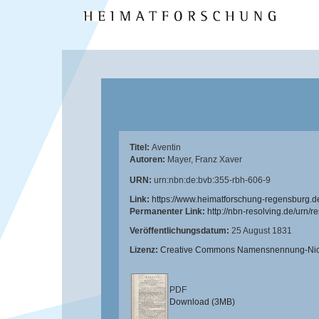
Titel:
Aventin
Autoren:
Mayer, Franz Xaver
URN:
urn:nbn:de:bvb:355-rbh-606-9
Link:
https://www.heimatforschung-regensburg.d
Permanenter Link:
http://nbn-resolving.de/urn/
Veröffentlichungsdatum:
25 August 1831
Lizenz:
Creative Commons Namensnennung-Nicht
PDF
Download (3MB)