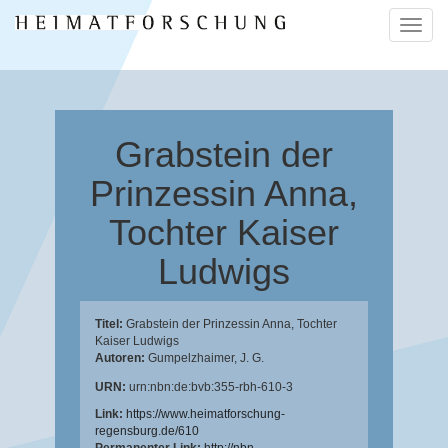
Naviga
ein-/a
Grabstein der
Prinzessin Anna,
Tochter Kaiser
Ludwigs
Titel:
Grabstein der Prinzessin Anna, Tochter
Kaiser Ludwigs
Autoren:
Gumpelzhaimer, J. G.
URN:
urn:nbn:de:bvb:355-rbh-610-3
Link:
https://www.heimatforschung-
regensburg.de/610