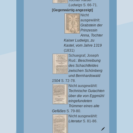
Tochter Kaiser
Ludwigs
S. 66-71.
[Gegenwärtig angezeigt]
Nicht
ausgewählt:
Grabstein der
Prinzessin
Anna, Tochter
Kaiser Ludwigs, zu
Kastel, vom Jahre 1319
(1831)
Schuegraf, Joseph
Rud.
:
Beschreibung
des Schachtfeldes
zwischen Schönberg
und Bernhardswald
1504
S. 72-78.
Nicht ausgewählt:
Technische Gutachten
über die von Eggmühl
eingefundeten
Trümmer eines alte
Gefäßes
S. 79-80.
Nicht ausgewählt:
Literatur
S. 81-86.