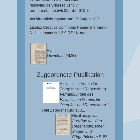
Permanenter Link:
http://nbn-
resolving.de/urn/resolver.pl?
urn=urn:nbn:de:bvb:355-rbh-610-3
Veröffentlichungsdatum:
25 August 1831
Lizenz:
Creative Commons Namensnennung-
Nicht-kommerziell 3.0 DE Lizenz
PDF
Download (4MB)
Zugeordnete Publikation
Historischer Verein für
Oberpfalz und Regensburg:
Verhandlungen des
Historischen Vereins für
Oberpfalz und Regensburg 1
Heft 1
Regensburg 1831.
Nicht ausgewählt:
Auszüge aus den
Regensburgischen
Siegel- und
Bürgerbüchern
S. 55-