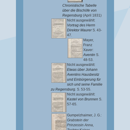
Chronistische Tabelle
über die Bischöfe von
Regensburg
(April 1831)
Nicht ausgewählt:
Vortrag des Herrn
Direktor Maurer
S. 43-
47.
Mayer,
Franz
Xaver
:
Aventin
S.
48-53.
Nicht ausgewählt:
Etwas über Johann
Aventins Hausbesitz
und Einbürgerung für
sich und seine Familie
zu Regensburg.
S. 53-55.
Nicht ausgewählt:
Kastel von Brunnen
S.
57-65.
Gumpelzhaimer, J. G.
:
Grabstein der
Prinzessin Anna,