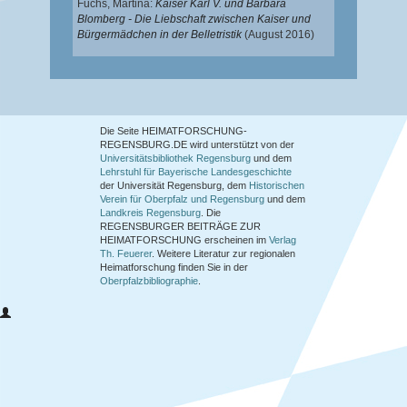
Fuchs, Martina
:
Kaiser Karl V. und Barbara
Blomberg - Die Liebschaft zwischen Kaiser und
Bürgermädchen in der Belletristik
(August 2016)
Die Seite HEIMATFORSCHUNG-
REGENSBURG.DE wird unterstützt von der
Universitätsbibliothek Regensburg
und dem
Lehrstuhl für Bayerische Landesgeschichte
der Universität Regensburg, dem
Historischen
Verein für Oberpfalz und Regensburg
und dem
Landkreis Regensburg
. Die
REGENSBURGER BEITRÄGE ZUR
HEIMATFORSCHUNG
erscheinen im
Verlag
Th. Feuerer
. Weitere Literatur zur regionalen
Heimatforschung finden Sie in der
Oberpfalzbibliographie
.