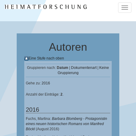
Naviga
ein-/a
Autoren
Eine Stufe nach oben
Gruppieren nach:
Datum
|
Dokumentenart
|
Keine
Gruppierung
Gehe zu:
2016
Anzahl der Einträge:
2
.
2016
Fuchs, Martina
:
Barbara Blomberg - Protagonistin
eines neuen historischen Romans von Manfred
Böckl
(August 2016)