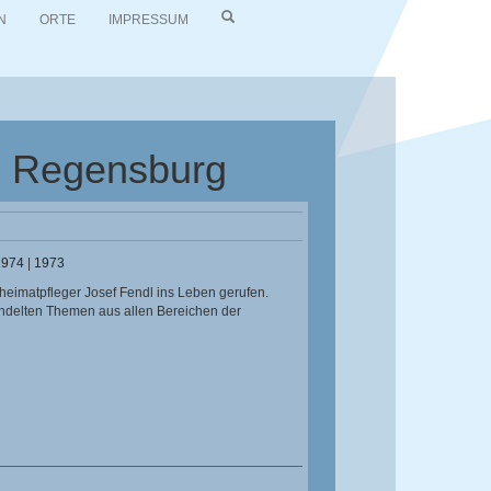
N
ORTE
IMPRESSUM
es Regensburg
1974
|
1973
eimatpfleger Josef Fendl ins Leben gerufen.
andelten Themen aus allen Bereichen der