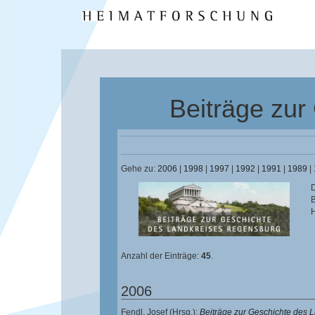
Beiträge zur
Gehe zu:
2006
|
1998
|
1997
|
1992
|
1991
|
1989
|
D
B
H
Anzahl der Einträge:
45
.
2006
Fendl, Josef
(Hrsg.):
Beiträge zur Geschichte des