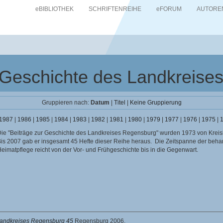
eBIBLIOTHEK
SCHRIFTENREIHE
eFORUM
AUTORE
 Geschichte des Landkreis
Gruppieren nach:
Datum
|
Titel
|
Keine Gruppierung
1987
|
1986
|
1985
|
1984
|
1983
|
1982
|
1981
|
1980
|
1979
|
1977
|
1976
|
1975
|
ie "Beiträge zur Geschichte des Landkreises Regensburg" wurden 1973 von Kreish
is 2007 gab er insgesamt 45 Hefte dieser Reihe heraus. Die Zeitspanne der beh
eimatpflege reicht von der Vor- und Frühgeschichte bis in die Gegenwart.
 Landkreises Regensburg 45
Regensburg 2006.