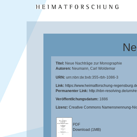
Ne
Titel:
Neue Nachträge zur Monographie
Autoren:
Neumann, Carl Woldemar
URN:
urn:nbn:de:bvb:355-rbh-1086-3
Link:
https://www.heimatforschung-regensburg.d
Permanenter Link:
http://nbn-resolving.de/urn/
Veröffentlichungsdatum:
1886
Lizenz:
Creative Commons Namensnennung-Nicht
PDF
Download (1MB)