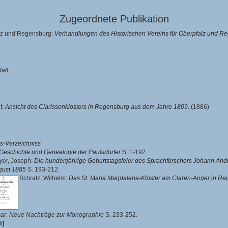
Zugeordnete Publikation
alz und Regensburg:
Verhandlungen des Historischen Vereins für Oberpfalz und R
latt
t:
Ansicht des Clarissenklosters in Regensburg aus dem Jahre 1809.
(1886)
ts-Verzeichniss
Geschichte und Genealogie der Paulsdorfer
S. 1-192.
yer, Joseph
:
Die hundertjährige Geburtstagsfeier des Sprachforschers Johann Andr
gust 1885
S. 193-212.
Schratz, Wilhelm
:
Das St. Maria Magdalena-Kloster am Claren-Anger in R
ar
:
Neue Nachträge zur Monographie
S. 233-252.
t]