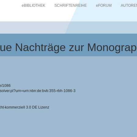
eBIBLIOTHEK
SCHRIFTENREIHE
eFORUM
AUTORE
ue Nachträge zur Monograp
e/1086
resolver.pl?urn=urn:nbn:de:bvb:355-rbh-1086-3
-kommerziell 3.0 DE Lizenz