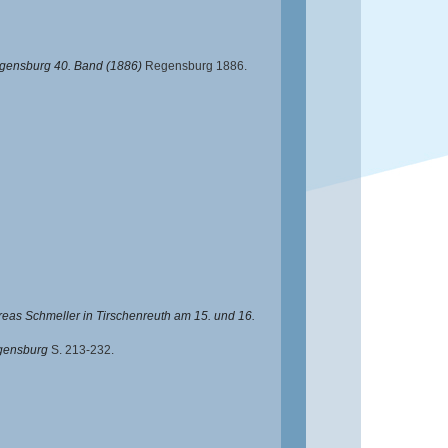
egensburg 40. Band (1886)
Regensburg 1886.
eas Schmeller in Tirschenreuth am 15. und 16.
egensburg
S. 213-232.