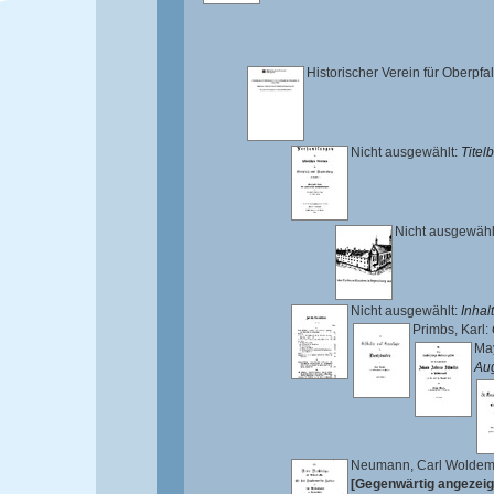
Historischer Verein für Oberpf
Nicht ausgewählt:
Titelb
Nicht ausgewähl
Nicht ausgewählt:
Inhal
Primbs, Karl
:
Ma
Au
Neumann, Carl Woldem
[Gegenwärtig angezeig