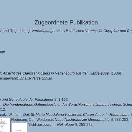
Zugeordnete Publikation
alz und Regensburg:
Verhandlungen des Historischen Vereins für Oberpfalz und R
latt
t:
Ansicht des Clarissenklosters in Regensburg aus dem Jahre 1809.
(1886)
 ausgewählt:
Inhalts-Verzeichniss
e und Genealogie der Paulsdorfer
S. 1-192.
h
:
Die hundertjährige Geburtstagsfeier des Sprachforschers Johann Andreas Schme
212.
ratz, Wilhelm
:
Das St. Maria Magdalena-Kloster am Claren-Anger in Regensburg
S
Neumann, Carl Woldemar
:
Neue Nachträge zur Monographie
S. 233-252.
Nicht ausgewählt:
Nekrologe
S. 253-272.