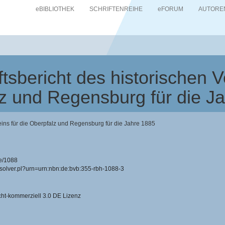
eBIBLIOTHEK
SCHRIFTENREIHE
eFORUM
AUTORE
sbericht des historischen Ve
z und Regensburg für die J
eins für die Oberpfalz und Regensburg für die Jahre 1885
e/1088
resolver.pl?urn=urn:nbn:de:bvb:355-rbh-1088-3
-kommerziell 3.0 DE Lizenz