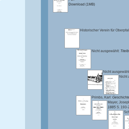
Download (1MB)
Historischer Verein für Oberpf
Nicht ausgewählt:
Titelb
Nicht ausgewähl
Nicht
Primbs, Karl
:
Geschicht
Mayer, Josep
1885
S. 193-
Sch