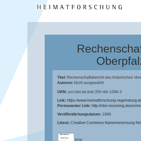
Rechenschaft
Oberpfal
Titel:
Rechenschaftsbericht des historischen Ver
Autoren:
Nicht ausgewählt
URN:
urn:nbn:de:bvb:355-rbh-1088-3
Link:
https://www.heimatforschung-regensburg.d
Permanenter Link:
http://nbn-resolving.de/urn/
Veröffentlichungsdatum:
1886
Lizenz:
Creative Commons Namensnennung-Nicht
PDF