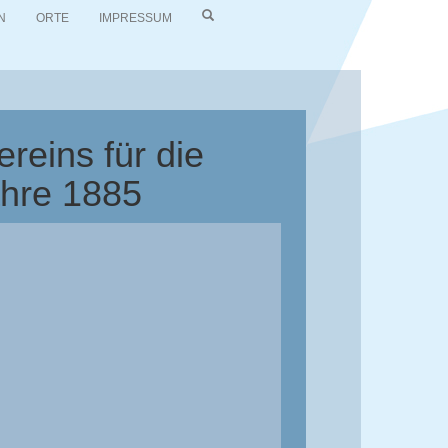
N
ORTE
IMPRESSUM
reins für die
ahre 1885