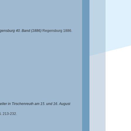
egensburg 40. Band (1886)
Regensburg 1886.
ller in Tirschenreuth am 15. und 16. August
. 213-232.